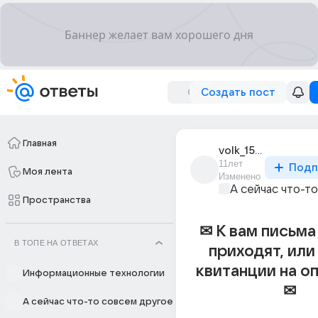
Создать пост
Главная
volk_1533
11лет
Подп
Моя лента
Изменено
А сейчас что-т
Пространства
✉ К вам письм
В ТОПЕ НА ОТВЕТАХ
приходят, или
квитанции на опл
Информационные технологии
✉
А сейчас что-то совсем другое