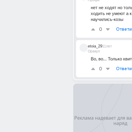
Профи
нет не ходят но толь
ходить не умеют а к
научились-козы
0
Ответи
etoia_29
11лет
Оракул
Во, во... Только кви
0
Ответи