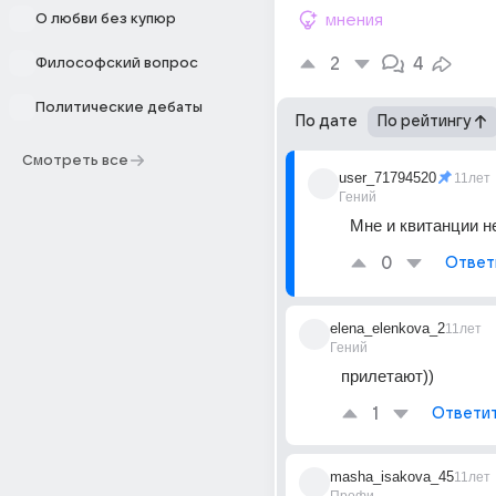
О любви без купюр
мнения
2
4
Философский вопрос
Политические дебаты
По дате
По рейтингу
Смотреть все
user_71794520
11лет
Гений
Мне и квитанции не
0
Ответ
elena_elenkova_2
11лет
Гений
прилетают))
1
Ответи
masha_isakova_45
11лет