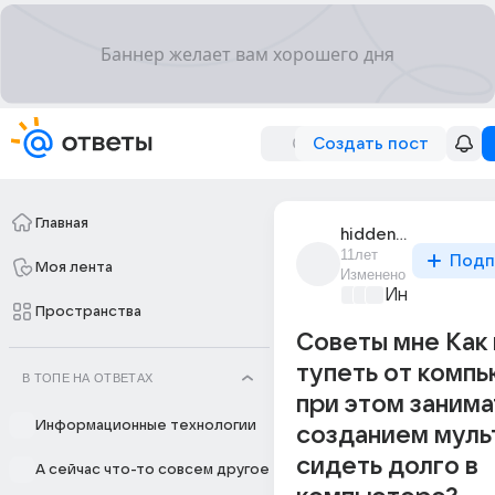
Создать пост
Главная
hidden_mirage
11лет
Подп
Моя лента
Изменено
Информацио
Пространства
Советы мне Как 
тупеть от компь
В ТОПЕ НА ОТВЕТАХ
при этом занима
Информационные технологии
созданием муль
сидеть долго в
А сейчас что-то совсем другое