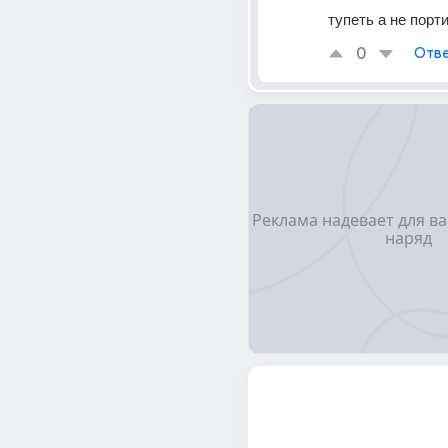
тупеть а не порт
0
Отве