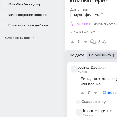
компьютере?
О любви без купюр
Дополнен
мультфильмов*
Философский вопрос
мнения
#компьюте
Политические дебаты
#мультфильм
Смотреть все
0
2
По дате
По рейтингу
evelina_1155
11лет
Ученик
Есть для этого спец
или пленка
0
Ответи
Скрыть ветку
hidden_mirage
11лет
Ученик