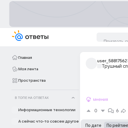
Главная
user_58817562
Трушный с
Моя лента
Пространства
В ТОПЕ НА ОТВЕТАХ
мнения
Информационные технологии
0
6
А сейчас что-то совсем другое
По дате
По рейтин