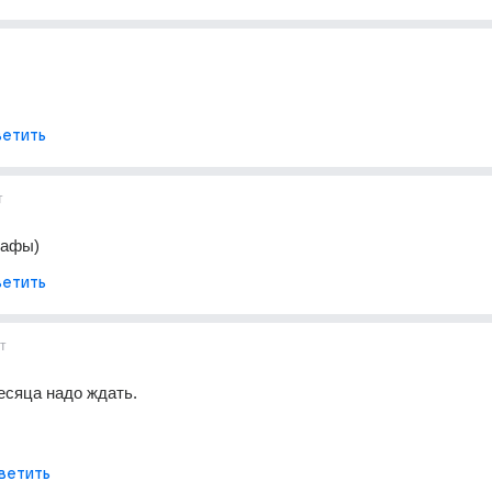
етить
т
Рафы)
етить
т
сяца надо ждать. 
ветить