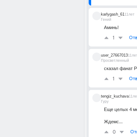
karlygash_61
11лет
Гений
Аминь!
1
Отв
user_27667013
11ле
Просветленный
сказал фанат 
1
Отв
tengiz_kuchava
11ле
Гуру
Еще целых 4 ме
Ждемс...
0
От