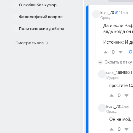
О любви без купюр
kust_70
11лет
Философский вопрос
Оракул
Да и если Раф
Политические дебаты
ведь когда он
Источник:
И д
Смотреть все
0
О
Скрыть ветку
user_16849831
Мудрец
простите С
0
kust_70
11лет
Оракул
Он не мой,
0