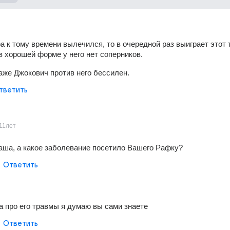
а к тому времени вылечился, то в очередной раз выиграет этот т
 в хорошей форме у него нет соперников.
аже Джокович против него бессилен.
тветить
11лет
аша, а какое заболевание посетило Вашего Рафку?
Ответить
 а про его травмы я думаю вы сами знаете
Ответить