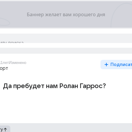
11лет
Изменено
Подписа
порт
Да пребудет нам Ролан Гаррос?
гу