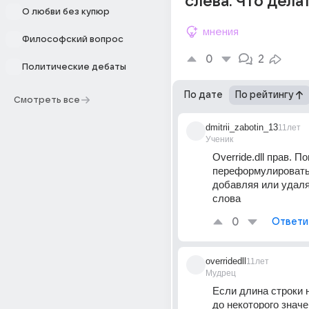
слева. Что дела
О любви без купюр
мнения
Философский вопрос
0
2
Политические дебаты
По дате
По рейтингу
Смотреть все
dmitrii_zabotin_13
11лет
Ученик
Override.dll прав. П
переформулировать 
добавляя или удаля
слова
0
Ответи
overridedll
11лет
Мудрец
Если длина строки н
до некоторого значе