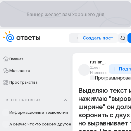
Создать пост
Главная
ruslan_20289
11лет
Подп
Моя лента
Изменено
Программирова
Пространства
Выделяю текст 
нажимаю "выров
В ТОПЕ НА ОТВЕТАХ
ширине" он дол
Информационные технологии
воронить с двух
но выравнивает 
А сейчас что-то совсем другое