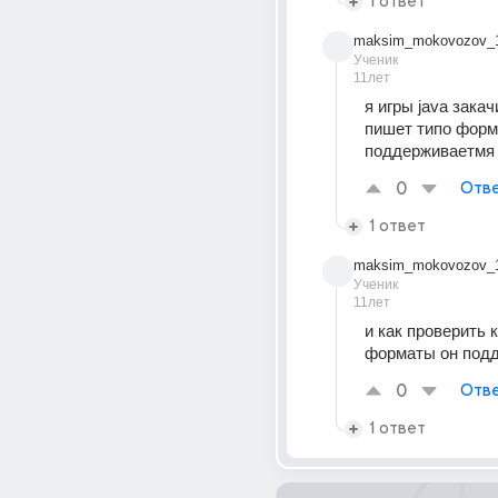
1 ответ
maksim_mokovozov_
Ученик
11лет
я игры java закач
пишет типо форма
поддерживаетмя
0
Отве
1 ответ
maksim_mokovozov_
Ученик
11лет
и как проверить к
форматы он под
0
Отве
1 ответ