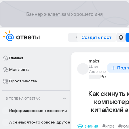
Создать пост
Главная
maksim_mokovozov_1
11лет
Подп
Моя лента
Изменено
Ремонт и об
Пространства
Как скинуть 
В ТОПЕ НА ОТВЕТАХ
компьютер
китайский 
Информационные технологии
А сейчас что-то совсем другое
знания
#игра
#ком