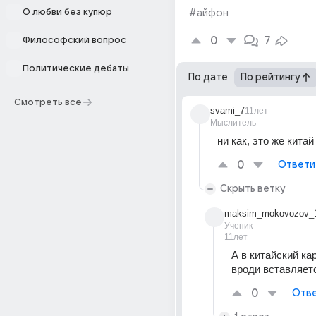
О любви без купюр
#айфон
0
7
Философский вопрос
Политические дебаты
По дате
По рейтингу
Смотреть все
svami_7
11лет
Мыслитель
ни как, это же китай
0
Ответи
Скрыть ветку
maksim_mokovozov_
Ученик
11лет
А в китайский ка
вроди вставляет
0
Отве