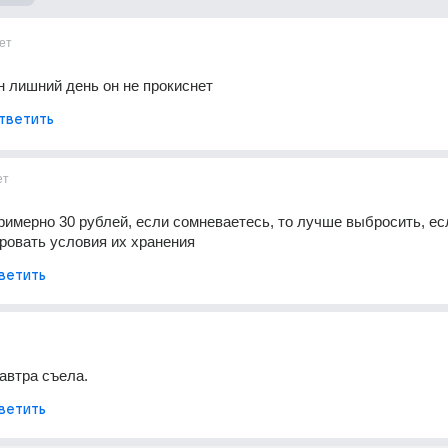
ет
н лишний день он не прокиснет
тветить
ет
римерно 30 рублей, если сомневаетесь, то лучше выбросить, есл
ровать условия их хранения
ветить
завтра съела.
ветить