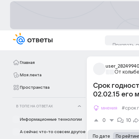
Главная
user_2824994
От колыбе
Моя лента
Срок годности
Пространства
02.02.15 его 
В ТОПЕ НА ОТВЕТАХ
мнения
#срок 
Информационные технологии
0
10
А сейчас что-то совсем другое
По дате
По рейтин