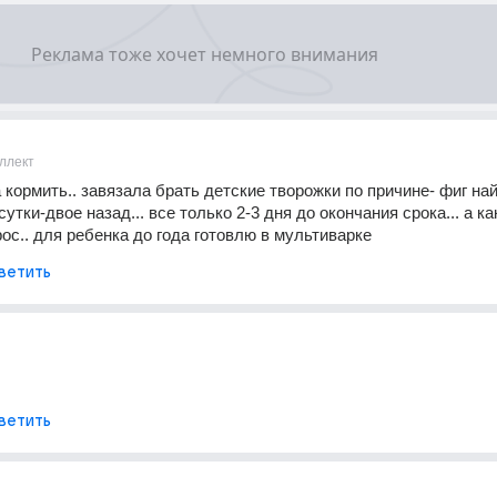
ллект
а кормить.. завязала брать детские творожки по причине- фиг на
тки-двое назад... все только 2-3 дня до окончания срока... а как
ос.. для ребенка до года готовлю в мультиварке
ветить
ветить