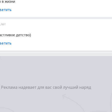
з в жизни
ветить
1лет
астливое детство)
ветить