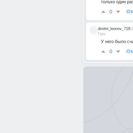
только один ра
0
От
dmitrii_leonov_719
1
Гуру
У него было сч
0
От