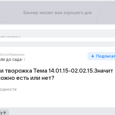
0
11лет
Изменено
Подписа
ли до сада
+1
 творожка Тема 14.01.15-02.02.15.Значит
можно есть или нет?
годности
гу