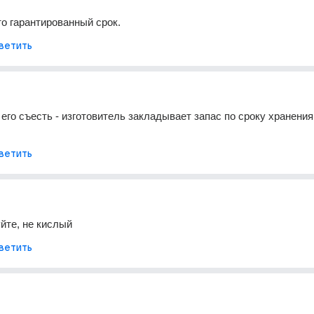
то гарантированный срок.
ветить
его съесть - изготовитель закладывает запас по сроку хранения.
ветить
йте, не кислый
ветить