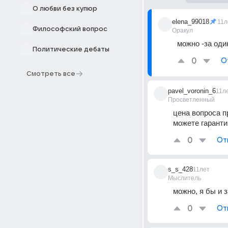
О любви без купюр
elena_99018
11л
Философский вопрос
Оракул
можно -за оди
Политические дебаты
0
О
Смотреть все
pavel_voronin_6
11л
Просветленный
цена вопроса п
можете гаранти
0
От
s_s_428
11лет
Мыслитель
можно, я бы и 
0
От