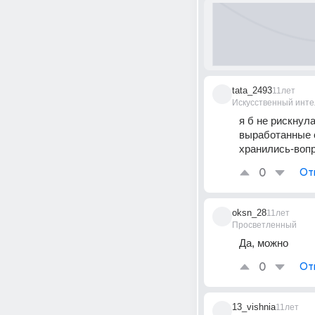
tata_2493
11лет
Искусственный инте
я б не рискнул
выработанные су
хранились-вопр
0
От
oksn_28
11лет
Просветленный
Да, можно
0
От
13_vishnia
11лет