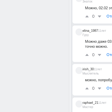
Знаток
Можно, 02.02 э
0
От
elina_1987
11лет
Гуру
Можно даже 03 
точно можно.
0
От
irish_30
11лет
Мыслитель
можно, попробу
0
От
raphael_21
11лет
Мастер