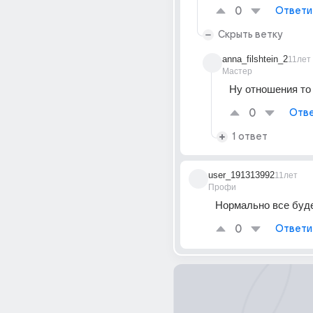
0
Ответи
Скрыть ветку
anna_filshtein_2
11лет
Мастер
Ну отношения то
0
Отве
1 ответ
user_191313992
11лет
Профи
Нормально все буд
0
Ответи