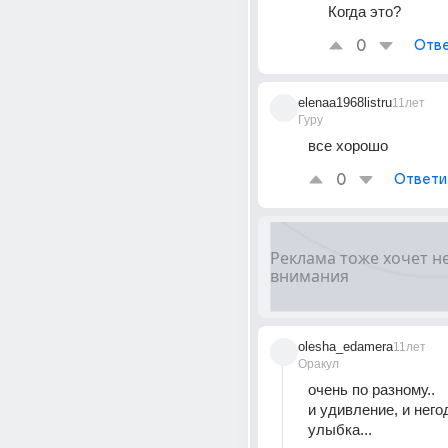
Когда это?
0
Отве
elenaa1968listru
11лет
Гуру
все хорошо
0
Ответи
olesha_edamera
11лет
Оракул
очень по разному..
и удивление, и негод
улыбка...