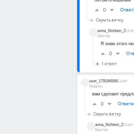
0
Ответ
Скрыть ветку
anna_filshtein_2
11ле
Мастер
Я знаю этого ч
0
Отв
1 ответ
user_179184568
11лет
Мудрец
вам сделают предл
0
Ответи
Скрыть ветку
anna_filshtein_2
11лет
Мастер