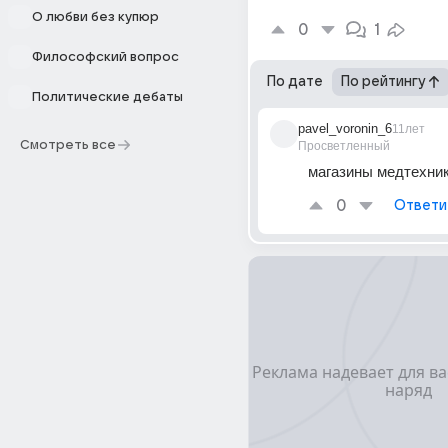
О любви без купюр
0
1
Философский вопрос
По дате
По рейтингу
Политические дебаты
pavel_voronin_6
11лет
Смотреть все
Просветленный
магазины медтехни
0
Ответи