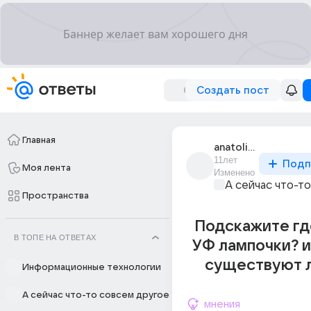
Создать пост
Главная
anatolii_s_96
11лет
Подп
Моя лента
Изменено
А сейчас что-т
Пространства
Подскажите гд
В ТОПЕ НА ОТВЕТАХ
УФ лампочки? 
существуют л
Информационные технологии
А сейчас что-то совсем другое
мнения