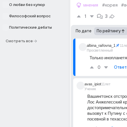
О любви без купюр
мнения
#корея
#в
1
3
Философский вопрос
Политические дебаты
По дате
По рейтингу
Смотреть все
albina_raifovna_1
11л
Просветленный
Только инопланетя
0
Ответ
avas_ipiot
11лет
Ученик
Вашингтонск отстроя
Лос Анжелесский кр
достопримечательн
вызовут к Путину с 
посевной в техасско