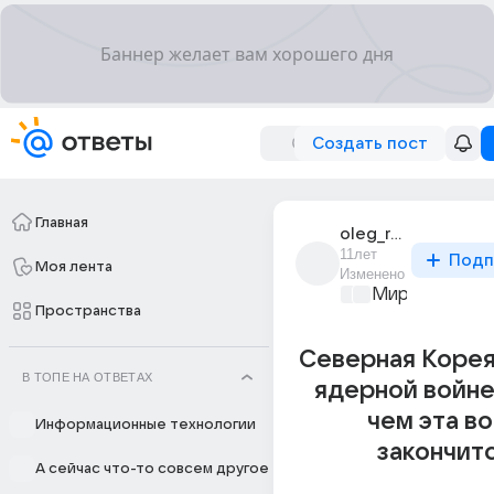
Создать пост
Главная
oleg_romanov_1434
11лет
Подп
Моя лента
Изменено
Мир и его лю
Пространства
Северная Корея
В ТОПЕ НА ОТВЕТАХ
ядерной войне
чем эта в
Информационные технологии
закончит
А сейчас что-то совсем другое