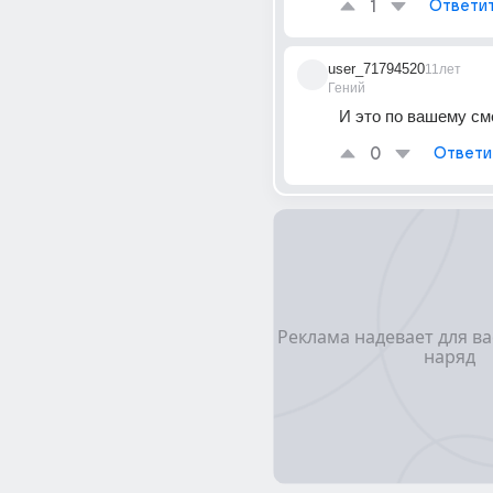
1
Ответи
user_71794520
11лет
Гений
И это по вашему см
0
Ответи