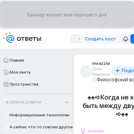
Создать пост
Главная
mirazzle
11лет
Подп
Моя лента
Изменено
Философский в
Пространства
♠♠➪Когда не 
В ТОПЕ НА ОТВЕТАХ
быть между дву
➪♠♠
Информационные технологии
А сейчас что-то совсем другое
мнения