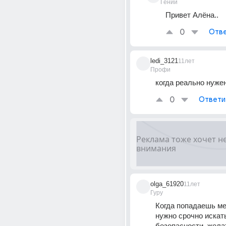
Гений
Привет Алёна..
0
Отве
ledi_3121
11лет
Профи
когда реально нуже
0
Ответи
olga_61920
11лет
Гуру
Когда попадаешь меж
нужно срочно искать
безопасности, желат