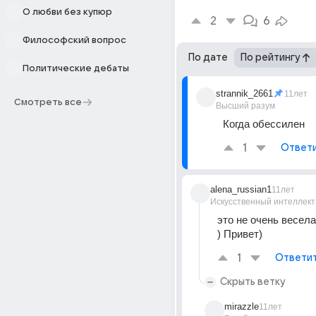
О любви без купюр
2
6
Философский вопрос
По дате
По рейтингу
Политические дебаты
strannik_2661
11лет
Смотреть все
Высший разум
Когда обессилен
1
Ответ
alena_russian1
11лет
Искусственный интеллект
это не очень весела
) Привет)
1
Ответи
Скрыть ветку
mirazzle
11лет