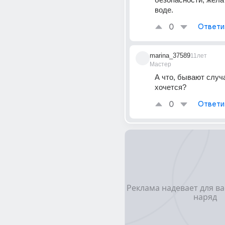
воде.
0
Ответи
marina_37589
11лет
Мастер
А что, бывают случа
хочется?
0
Ответи