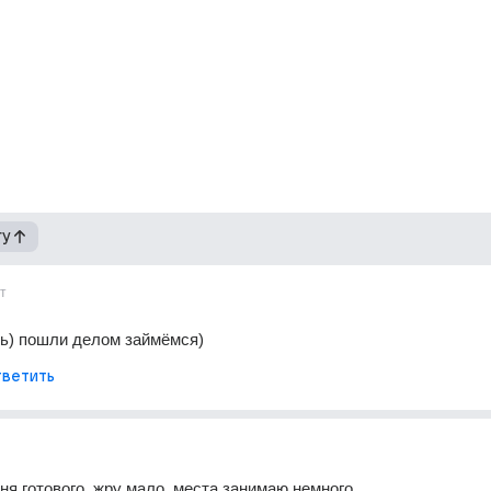
гу
т
ть) пошли делом займёмся)
ветить
ня готового. жру мало, места занимаю немного