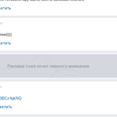
етить
ет
нни))))
етить
ет
/n2iBCz4gkNQ
ветить