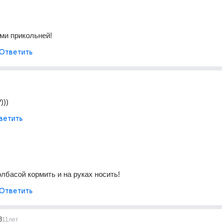
ьми прикольней!
Ответить
)))
ветить
лбасой кормить и на руках носить!
Ответить
8
11лет