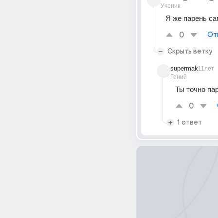
Ученик
Я же парень са
0
От
Скрыть ветку
supermak
11лет
Гений
Ты точно па
0
1 ответ