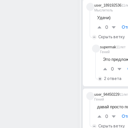
user_189192536
11л
Мыслитель
Удачи)
0
От
Скрыть ветку
supermak
11лет
Гений
Это предлож
0
2 ответа
user_94450229
11ле
Гений
давай просто п
0
От
Скрыть ветку