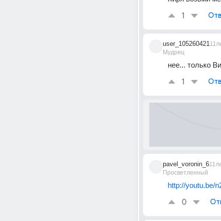
1
Отв
user_105260421
11л
Мудрец
нее... только Ви
1
Отв
pavel_voronin_6
11л
Просветленный
http://youtu.be
0
От