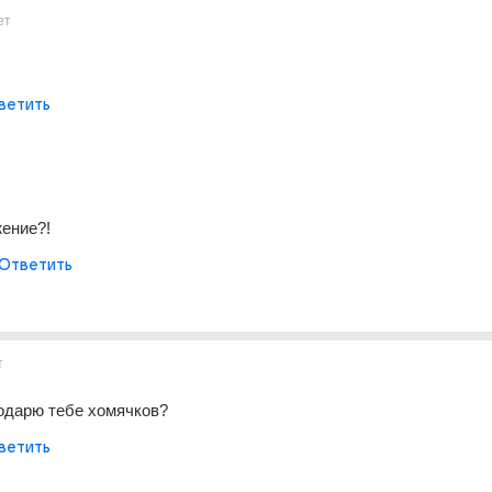
ет
ветить
ение?!
Ответить
т
одарю тебе хомячков?
ветить