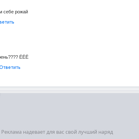
м себе рожай
ветить
рень???? ЁЁЁ
Ответить