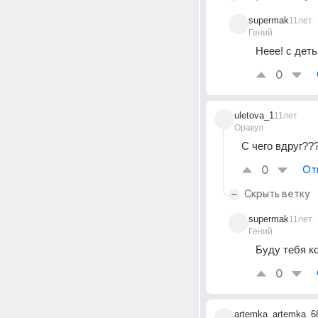
supermak
11лет
Гений
Неее! с дет
0
uletova_1
11лет
Оракул
С чего вдруг???
0
От
Скрыть ветку
supermak
11лет
Гений
Буду тебя ко
0
artemka_artemka_6