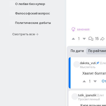
О любви без купюр
Философский вопрос
Политические дебаты
мнения
Смотреть все
1
15
По дате
По рейтин
dakota_vuti
11ле
Мыслитель
Хватит болта
1
От
tutik_ipanutik
11лет
Просветленный
Киря возьми ме