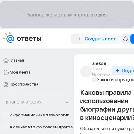
Создать пост
Главная
aleksei_mukhin_182
11лет
Подп
Моя лента
Изменено
Закон и порядо
Пространства
Каковы правила
использования
В ТОПЕ НА ОТВЕТАХ
биографии друг
Информационные технологии
в киносценарии
А сейчас что-то совсем другое
Обязательно ли нужно р