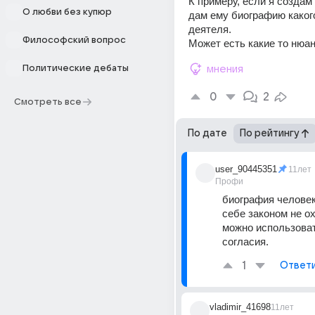
К примеру, если я создам 
О любви без купюр
дам ему биографию какого
деятеля.
Философский вопрос
Может есть какие то нюа
Политические дебаты
мнения
0
2
Смотреть все
По дате
По рейтингу
user_90445351
11лет
Профи
биография человек
себе законом не ох
можно использоват
согласия.
1
Ответ
vladimir_41698
11лет