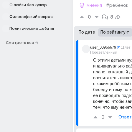
О любви без купюр
мнения
#ребенок
0
8
Философский вопрос
Политические дебаты
По дате
По рейтингу
Смотреть все
user_33966679
11лет
Просветленный
С этими детьми ну
индивидуально рабо
плане на каждый д
воспитатель пишет 
с каким ребёнком о
беседу и тему по к
её проводить подг
конечно, чтобы заи
тем, что ему неинт
0
Ответ