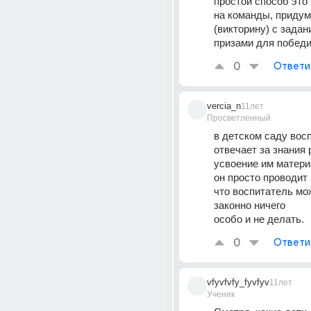
простой способ это 
на команды, придум
(викторину) с задани
призами для победи
0
Ответи
vercia_n
11лет
Просветленный
в детском саду восп
отвечает за знания 
усвоение им матери
он просто проводит з
что воспитатель мо
законно ничего
особо и не делать.
0
Ответи
vfyvfvfy_fyvfyv
11лет
Ученик