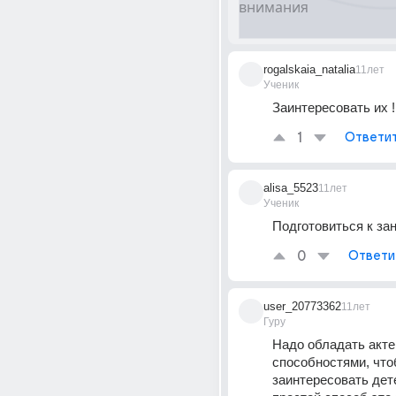
rogalskaia_natalia
11лет
Ученик
Заинтересовать их !
1
Ответи
alisa_5523
11лет
Ученик
Подготовиться к зан
0
Ответи
user_20773362
11лет
Гуру
Надо обладать акте
способностями, что
заинтересовать дете