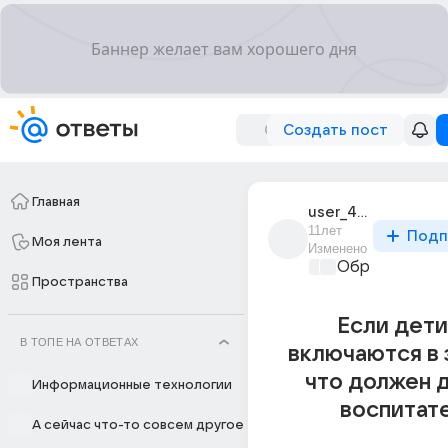
Создать пост
Главная
user_43242275
11лет
Подп
Моя лента
Изменено
Образователь
Пространства
Если дети
В ТОПЕ НА ОТВЕТАХ
включаются в 
что должен 
Информационные технологии
воспитат
А сейчас что-то совсем другое