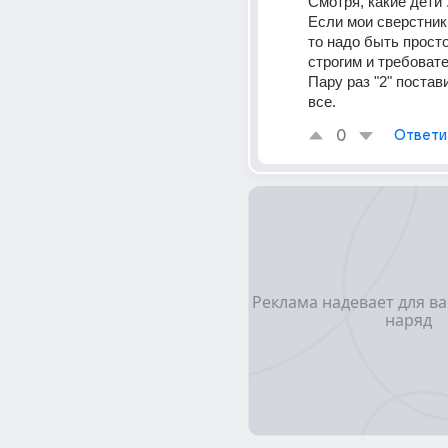
Смотря, какие дети .
Если мои сверстники 
то надо быть просто
строгим и требоват
Пару раз "2" постави
все.
0
Ответи