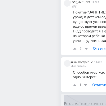
user_37216995
11лет
Гуру
Понятие "ЗАНЯТИЕ" 
урока) в детском сад
существует уже неск
еще со времен введ
НОД проводится в ф
на котором ребенка 
увлечь, удивить, за
2
Ответи
iuliia_borzykh_25
11лет
Мыслитель
Способов миллион, 
одно "интерес".
1
Ответи