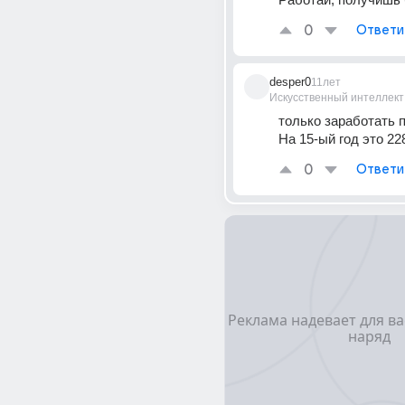
0
Ответи
desper0
11лет
Искусственный интеллект
только заработать п
На 15-ый год это 22
0
Ответи