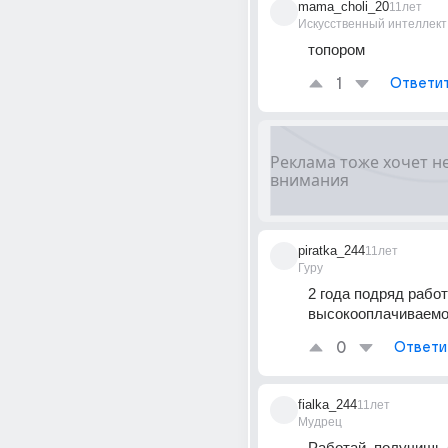
mama_choli_20
11лет
Искусственный интеллект
топором
1
Ответи
piratka_244
11лет
Гуру
2 года подряд работ
высокооплачиваемо
0
Ответи
fialka_244
11лет
Мудрец
Работай, получишь