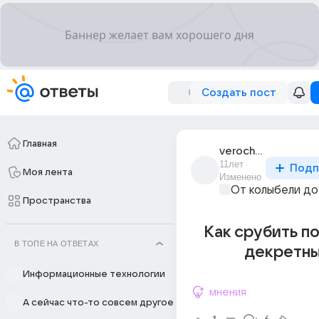
Создать пост
Главная
verochka_852
11лет
Подп
Моя лента
Изменено
От колыбели до
Пространства
Как срубить п
В ТОПЕ НА ОТВЕТАХ
декретны
Информационные технологии
мнения
А сейчас что-то совсем другое