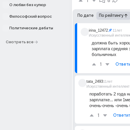
1
6
О любви без купюр
По дате
По рейтингу
Философский вопрос
Политические дебаты
irina_12472
11лет
Искусственный интелле
Смотреть все
должна быть хорош
зарплата средняя за
больничных
1
Ответ
tata_2493
11лет
Искусственный интеллект
поработать 2 года н
зарплатке... или 1ме
очень-очень -очень
1
Ответи