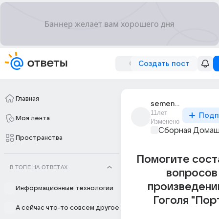
Создать пост
Главная
semen_sitnikov_11
11лет
Подп
Моя лента
Изменено
Сборная Домаш
Пространства
Помогите сост
В ТОПЕ НА ОТВЕТАХ
вопросов
произведению
Информационные технологии
Гоголя "Пор
А сейчас что-то совсем другое