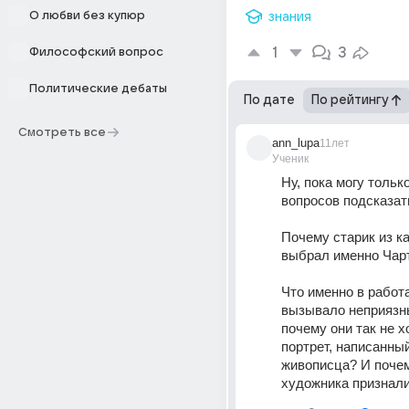
О любви без купюр
знания
1
3
Философский вопрос
Политические дебаты
По дате
По рейтингу
Смотреть все
ann_lupa
11лет
Ученик
Ну, пока могу только
вопросов подсказат
Почему старик из ка
выбрал именно Чар
Что именно в работа
вызывало неприязнь
почему они так не х
портрет, написанный
живописца? И почему
художника признал