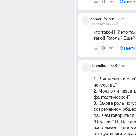
0
Ответи
comet_falken
11лет
Просветленный
кто такой Н? кто так
такой Гоголь? Eще?
0
Ответи
dashulka_2558
11лет
Профи
1. В чем сила и слаб
искусства? 
2. Можно ли назвать
фантастической? 
3. Какова роль искус
современном общес
4.О чем говориться 
"Портрет" Н. В. Гогол
изображает Гоголь 
бездуховного мира и