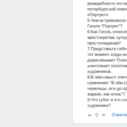
враждебность его ис
петербургской повес
«Портрет».
5.Чем встревожила в
Гоголя “Портрет”?
6.Как Гоголь относит
аристократам, купца
простолюдинам?
7.Представьте себе 
тот момент, когда он 
дорисовывает Психе
уничтожает полотна
художников.
8.В чём смысл эпите
сравнения: “В нём (
червонцы, все до од
жаркие, как огонь”?
9.Что губит и что сп
художника?
0
Ответи