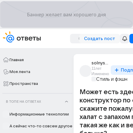
Создать пост
Главная
solnyshko_482
11лет
Подп
Моя лента
Изменено
Стиль и фэшн
Пространства
Может есть зде
конструктор по
В ТОПЕ НА ОТВЕТАХ
скажите пожалу
Информационные технологии
халат с запахом
такая же как и в
А сейчас что-то совсем другое