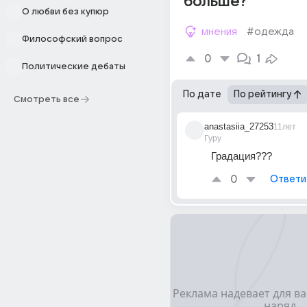
больше?
О любви без купюр
мнения
#одежда
Философский вопрос
0
1
Политические дебаты
По дате
По рейтингу
Смотреть все
anastasiia_27253
11лет
Гуру
Градация???
0
Ответи