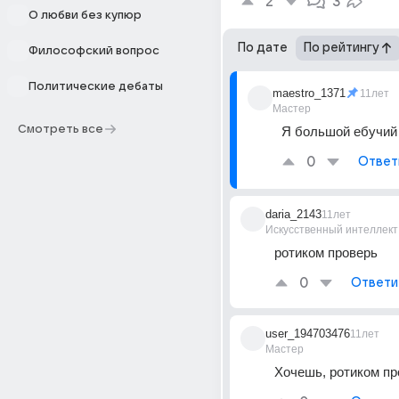
2
3
О любви без купюр
По дате
По рейтингу
Философский вопрос
Политические дебаты
maestro_1371
11лет
Мастер
Смотреть все
Я большой ебучий 
0
Ответ
daria_2143
11лет
Искусственный интеллект
ротиком проверь
0
Ответи
user_194703476
11лет
Мастер
Хочешь, ротиком пр