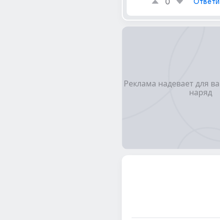
0
Ответи