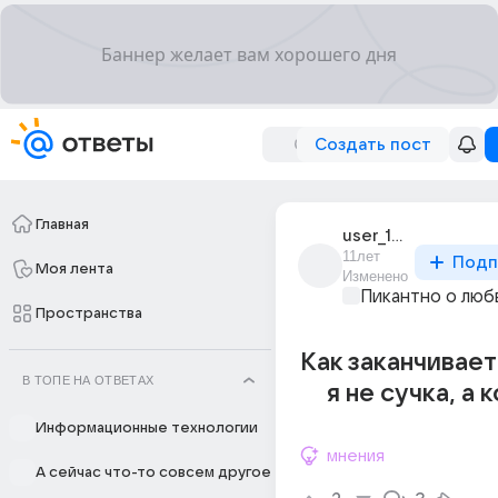
Создать пост
Главная
user_194967192
11лет
Подп
Моя лента
Изменено
Пикантно о люб
Пространства
Как заканчивает
В ТОПЕ НА ОТВЕТАХ
я не сучка, а к
Информационные технологии
мнения
А сейчас что-то совсем другое