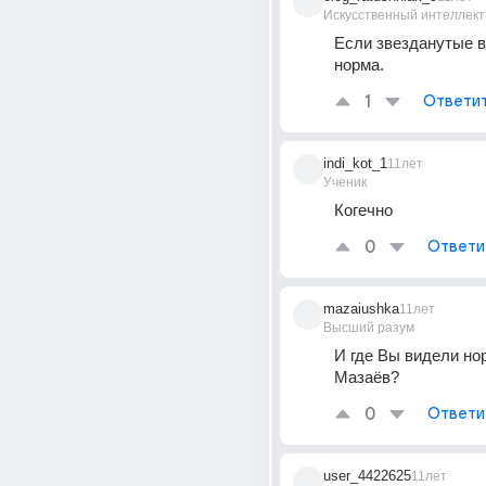
Искусственный интеллект
Если звезданутые вс
норма.
1
Ответи
indi_kot_1
11лет
Ученик
Когечно
0
Ответи
mazaiushka
11лет
Высший разум
И где Вы видели но
Мазаёв?
0
Ответи
user_4422625
11лет