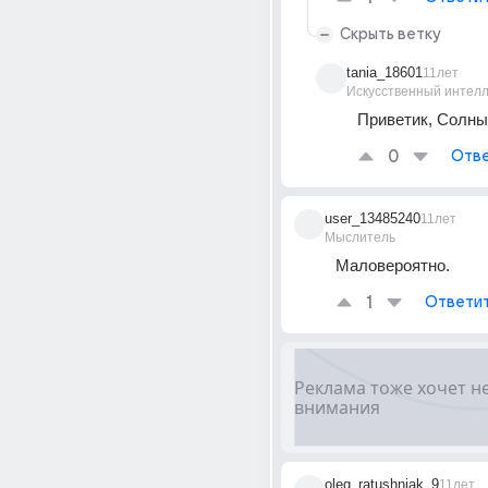
Скрыть ветку
tania_18601
11лет
Искусственный интелл
Приветик, Солны
0
Отве
user_13485240
11лет
Мыслитель
Маловероятно.
1
Ответи
oleg_ratushniak_9
11лет