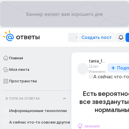
Создать пост
Главная
tania_18601
11лет
Подп
Моя лента
Изменено
А сейчас что-т
Пространства
Есть вероятно
В ТОПЕ НА ОТВЕТАХ
все звездануты
нормальны
Информационные технологии
А сейчас что-то совсем другое
мнения