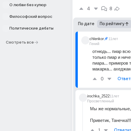
О любви без купюр
4
8
Философский вопрос
По дате
По рейтингу
Политические дебаты
chlenkor
11лет
Смотреть все
Гений
отнюдь... пиар всю 
только пиар и ниче
пиара... примеров ть
макарка... ахеджако
0
Ответ
irochka_2522
11лет
Просветленный
Мы же нормальные, н
Приветик, Танечка!!!
1
Ответи