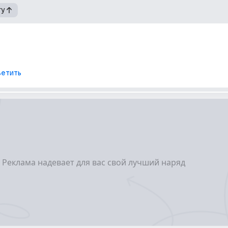
гу
етить