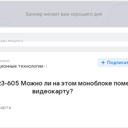
енено
Подписа
ионные технологии
+1
 z3-605 Можно ли на этом моноблоке пом
видеокарту?
карта