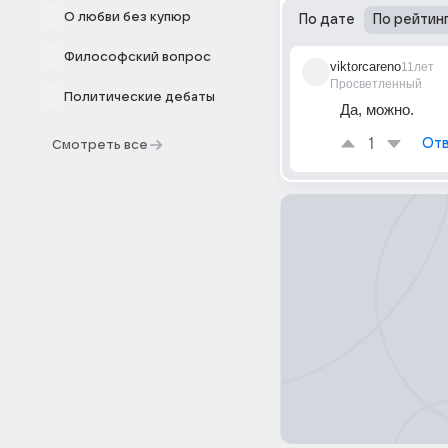
О любви без купюр
По дате
По рейтин
Философский вопрос
viktorcareno
11лет
Просветленный
Политические дебаты
Да, можно.
1
Отв
Смотреть все