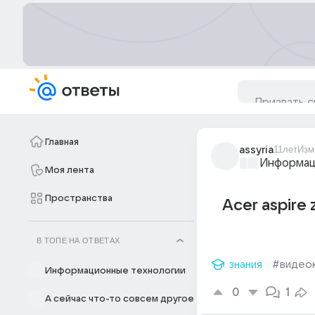
Главная
assyria
11лет
Изм
Информац
Моя лента
Пространства
Acer aspire
В ТОПЕ НА ОТВЕТАХ
знания
#видео
Информационные технологии
0
1
А сейчас что-то совсем другое