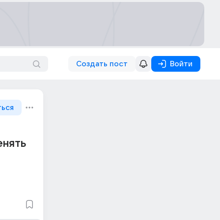
Создать пост
Войти
ться
енять