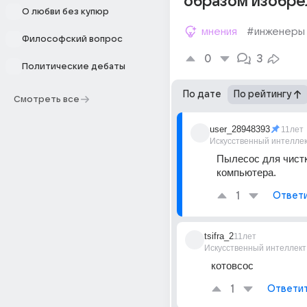
образом изобре
О любви без купюр
мнения
#инженеры
Философский вопрос
0
3
Политические дебаты
По дате
По рейтингу
Смотреть все
user_28948393
11лет
Искусственный интелле
Пылесос для чистк
компьютера.
1
Ответ
tsifra_2
11лет
Искусственный интеллект
котовсос
1
Ответи