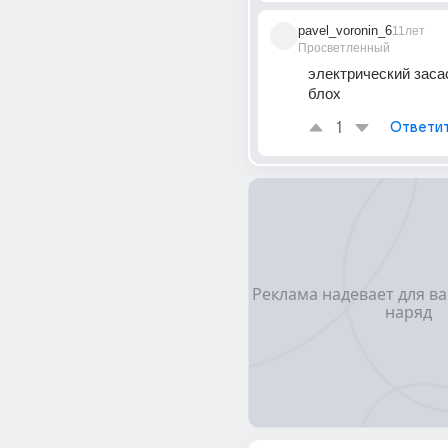
pavel_voronin_6
11лет
Просветленный
электрический заса
блох
1
Ответи