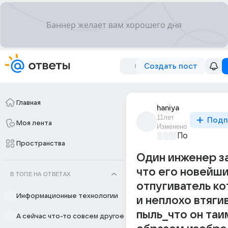
Создать пост
Главная
haniya
11лет
Подп
Моя лента
Изменено
Политически
Пространства
Один инженер з
что его новейш
В ТОПЕ НА ОТВЕТАХ
отпугиватель к
Информационные технологии
и неплохо втяги
пыль_что он таи
А сейчас что-то совсем другое