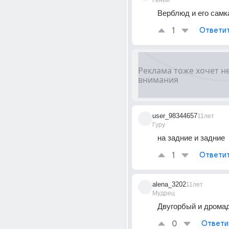
Гений
Верблюд и его самк
1
Ответи
user_98344657
11лет
Гуру
на задние и задние
1
Ответи
alena_3202
11лет
Мудрец
Двугорбый и дромад
0
Ответи