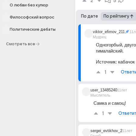
2
5
О любви без купюр
По дате
По рейтингу
Философский вопрос
Политические дебаты
viktor_efimov_211
11л
Мудрец
Смотреть все
Одногорбый, двуго
гималайский.
Источник:
кабачок
1
Ответ
user_13485240
11лет
Мыслитель
Самка и самэц!
1
Ответи
sergei_evtikhov_2
11лет