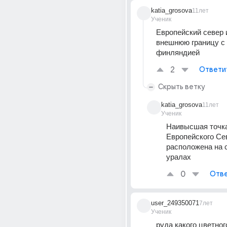
katia_grosova
11лет
Ученик
Европейский север 
внешнюю границу с н
финляндией
2
Ответи
Скрыть ветку
katia_grosova
11лет
Ученик
Наивысшая точка
Европейского Сев
расположена на 
уралах
0
Отве
user_249350071
7лет
Ученик
руда какого цветног