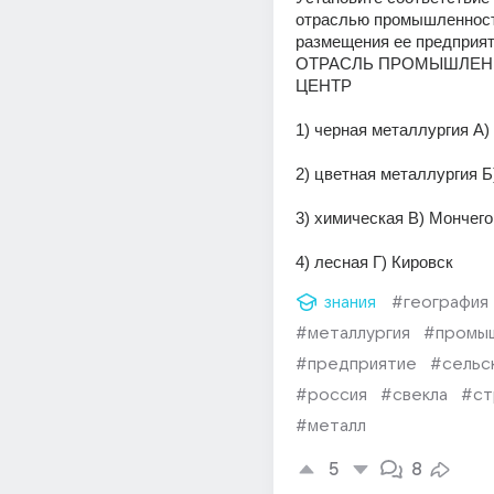
отраслью промышленности
размещения ее предприят
ОТРАСЛЬ ПРОМЫШЛЕН
ЦЕНТР
1) черная металлургия А)
2) цветная металлургия 
3) химическая В) Мончего
4) лесная Г) Кировск
знания
#география
#металлургия
#промы
#предприятие
#сельс
#россия
#свекла
#ст
#металл
5
8