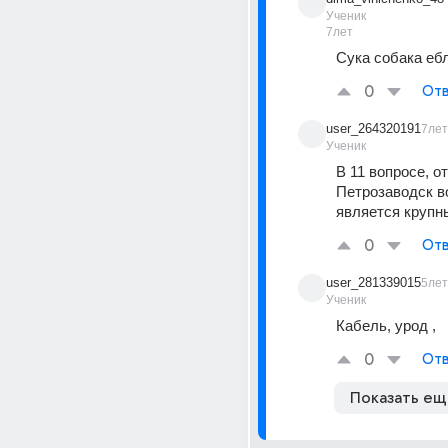
Ученик
7лет
Сука собака ебл
0
Отв
user_264320191
7лет
Ученик
В 11 вопросе, отв
Петрозаводск в
является крупн
0
Отв
user_281339015
5лет
Ученик
Кабель, урод ,
0
Отв
Показать ещ