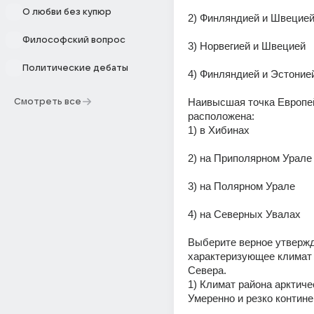
О любви без купюр
2) Финляндией и Швецие
Философский вопрос
3) Норвегией и Швецией
Политические дебаты
4) Финляндией и Эстоние
Наивысшая точка Европей
Смотреть все
расположена:
1) в Хибинах
2) на Приполярном Урале
3) на Полярном Урале
4) на Северных Увалах
Выберите верное утвержд
характеризующее климат 
Севера.
1) Климат района арктичес
Умеренно и резко контин