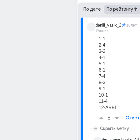
По дате
По рейтингу
daniil_vasik_2
10лет
Ученик
1-1
2-4
3-2
4-1
5-1
6-1
7-4
8-3
9-1
10-1
11-4
12-АВБГ
6
Ответ
Скрыть ветку
dima_vinichenko_48