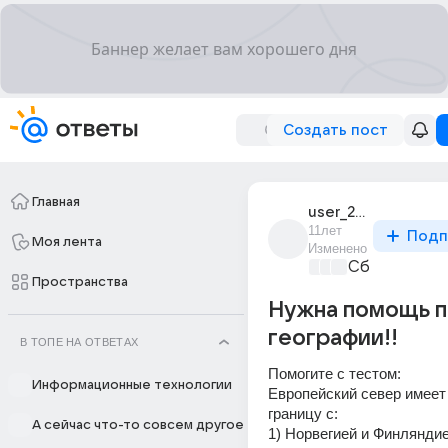
Создать пост
Главная
user_25106490
11лет
Подп
Моя лента
Изменено
Сборная До
Пространства
Нужна помощь 
географии!!
В ТОПЕ НА ОТВЕТАХ
Помогите с тестом:
Информационные технологии
Европейский север имеет
границу с:
А сейчас что-то совсем другое
1) Норвегией и Финлянди