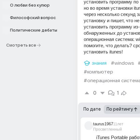
установить программу по
О любви без купюр
но во время установки itun
через несколько секунд з
Философский вопрос
установку и пишет, что не
установить программу из-з
Политические дебаты
обнаруженных до устано
операционная система: w
помогите, что делать? сро
Смотреть все
установить itunes!
знания
#windows
#компьютер
#операционная систем
0
1
По дате
По рейтингу
taurus1967
11лет
Просветленный
iTunes Portable рабо