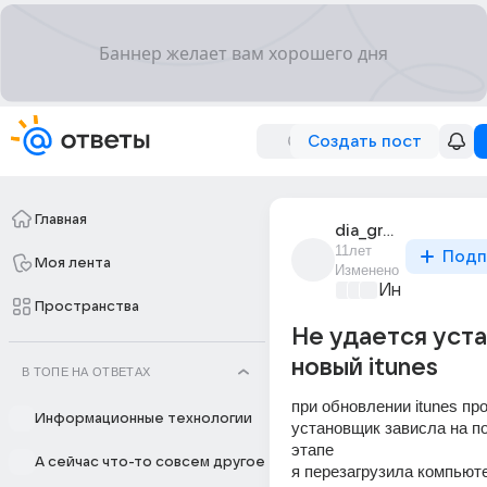
Создать пост
Главная
dia_green
11лет
Подп
Моя лента
Изменено
Информацио
Пространства
Не удается уст
новый itunes
В ТОПЕ НА ОТВЕТАХ
при обновлении itunes пр
Информационные технологии
установщик зависла на п
этапе
А сейчас что-то совсем другое
я перезагрузила компьюте