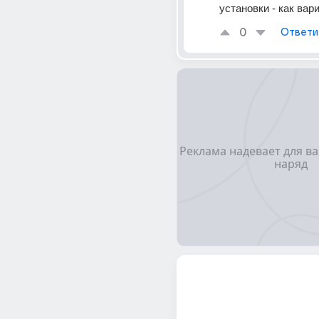
установки - как вар
0
Ответи