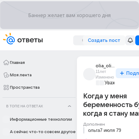
Создать пост
Главная
olia_olia_3643
11лет
Подп
Моя лента
Изменено
Уважаемый ма
Пространства
Когда у меня
беременность б
В ТОПЕ НА ОТВЕТАХ
когда я стану м
Информационные технологии
Дополнен
ольга7 июля 79
А сейчас что-то совсем другое