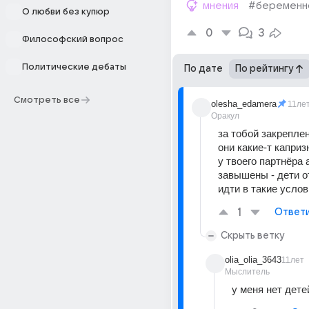
мнения
#беременн
О любви без купюр
0
3
Философский вопрос
Политические дебаты
По дате
По рейтингу
Смотреть все
olesha_edamera
11ле
Оракул
за тобой закреплен
они какие-т каприз
у твоего партнёра 
завышены - дети о
идти в такие услов
1
Ответ
Скрыть ветку
olia_olia_3643
11лет
Мыслитель
у меня нет детей