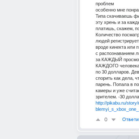
проблем
особенно мне понрав
Типа скачиваешь фи
эту хрень и за кажд
платишь, скажем, по
Количество посмат
людей регистрируетс
вроде кинекта или п
с распознаванием ли
за КАЖДЫЙ просмот
КАЖДОГО человека 
по 30 долларов. Де
спорить как дела, чт
парень. Попала в по
камеры и уже считае
зрителем. -30 долла
http://pikabu.ru/story
blemyi_s_xbox_one
0
Ответи