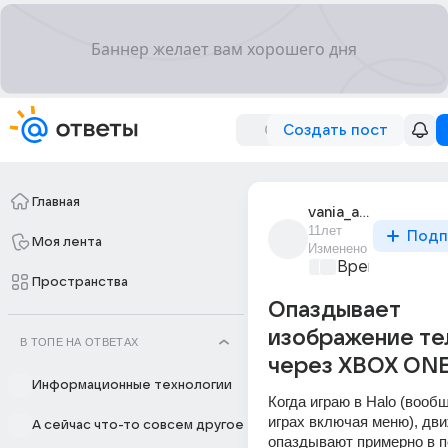
Создать пост
Главная
vania_andreev_140
11лет
Подп
Моя лента
Изменено
Время игр
+1
Пространства
Опаздывает
изображение те
В ТОПЕ НА ОТВЕТАХ
через XBOX ON
Информационные технологии
Когда играю в Halo (вообщ
играх включая меню), движ
А сейчас что-то совсем другое
опаздывают примерно в п