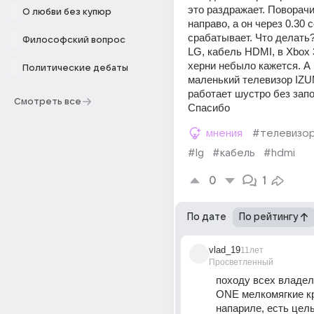
это раздражает. Поворачи
О любви без купюр
направо, а он через 0.30 с
срабатывает. Что делать?
Философский вопрос
LG, кабель HDMI, в Xbox 3
херни небыло кажется. А 
Политические дебаты
маленький телевизор IZUM
работает шустро без запо
Смотреть все
Спасибо
мнения
#телевизо
#lg
#кабель
#hdmi
0
1
По дате
По рейтингу
vlad_19
11лет
Просветленный
походу всех владе
ONE мелкомягкие кр
напариле, есть целы