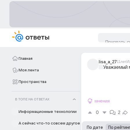
Главная
lisa_a_27
11лет
И
Уважаемый 
Моя лента
Пространства
В ТОПЕ НА ОТВЕТАХ
мнения
Информационные технологии
0
2
А сейчас что-то совсем другое
По дате
По рейтин