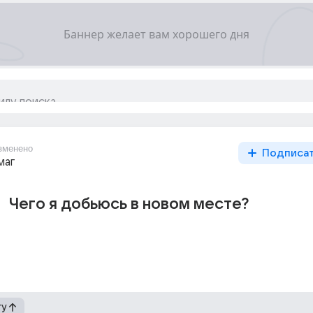
зменено
Подписа
маг
Чего я добьюсь в новом месте?
гу