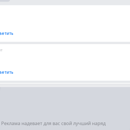
ветить
ет
ветить