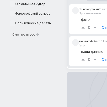
О любви без купюр
drunologmailru
11лет
Просветленный
Философский вопрос
фото
Политические дебаты
0
От
Смотреть все
elenaa1968listru
11л
Гуру
ваши данные
0
От