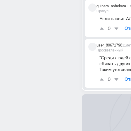
gulnara_ashelova
11
Оракул
Если славит АЛ
0
От
user_80671798
11ле
Просветленный
"Среди людей е
сбивать других
Таким уготован
0
От