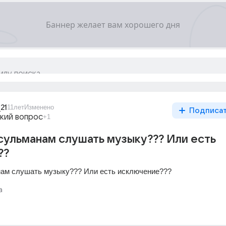
21
11лет
Изменено
Подписа
кий вопрос
+1
ульманам слушать музыку??? Или есть
??
ам слушать музыку??? Или есть исключение???
а