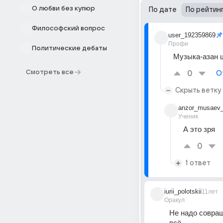
О любви без купюр
По дате
По рейтин
Философский вопрос
user_192359869
Профи
Политические дебаты
Музыка-азан 
Смотреть все
0
О
Скрыть ветку
anzor_musaev
Ученик
А это зря
0
1 ответ
iurii_polotskii
11лет
Оракул
Не надо совращ
всё.