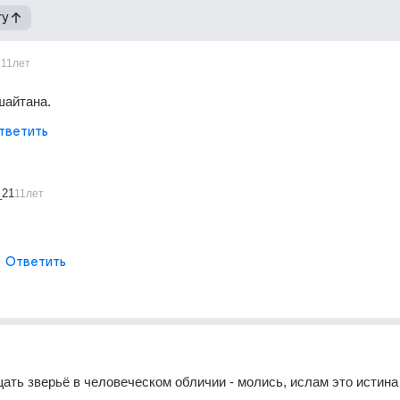
гу
11лет
шайтана.
тветить
_21
11лет
Ответить
ать зверьё в человеческом обличии - молись, ислам это истина и