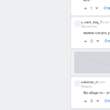
1
Отв
s_nami_bog_7
11лет
Мыслитель
можно сосать у
0
От
suleiman_rt
11лет
Мудрец
Во обще-то - э
0
От