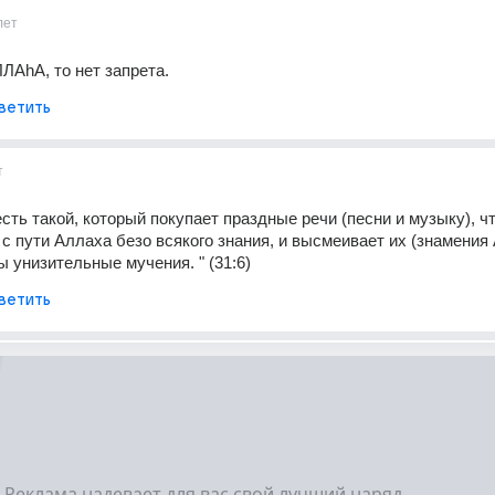
лет
ЛАhА, то нет запрета.
ветить
т
сть такой, который покупает праздные речи (песни и музыку), чт
 с пути Аллаха безо всякого знания, и высмеивает их (знамения 
ы унизительные мучения. " (31:6)
ветить