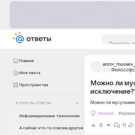
Главная
anzor_musaev_
Философс
Моя лента
Можно ли мус
Пространства
исключение?
Можно ли мусульман
В ТОПЕ НА ОТВЕТАХ
мнения
#музык
Информационные технологии
0
11
А сейчас что-то совсем другое