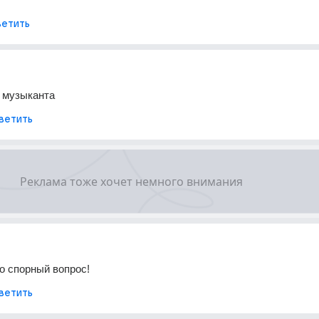
етить
 музыканта
ветить
то спорный вопрос!
ветить