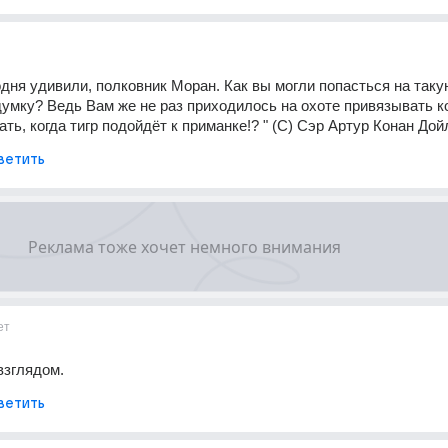
одня удивили, полковник Моран. Как вы могли попасться на такую
мку? Ведь Вам же не раз приходилось на охоте привязывать ко
ть, когда тигр подойдёт к приманке!? " (С) Сэр Артур Конан Дой
ветить
ет
взглядом.
ветить