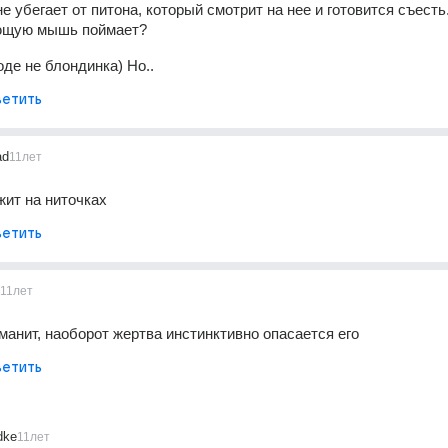
 убегает от питона, который смотрит на нее и готовится съесть.
ающую мышь поймает?
оде не блондинка) Но..
етить
ad
11лет
жит на ниточках
етить
11лет
 манит, наоборот жертва инстинктивно опасается его
етить
dke
11лет