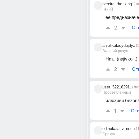
pereira_the_king
11л
Гений
её предназначе
2
От
anjelikaladydojdya
1
Высший разум
Hm...)najivkoi..)
2
От
user_52216291
11ле
Просветленный
илюзией безоп
1
Отв
odinokaia_v_nochi
1
Оракул