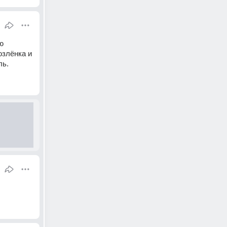
 
злёнка и 
ль.