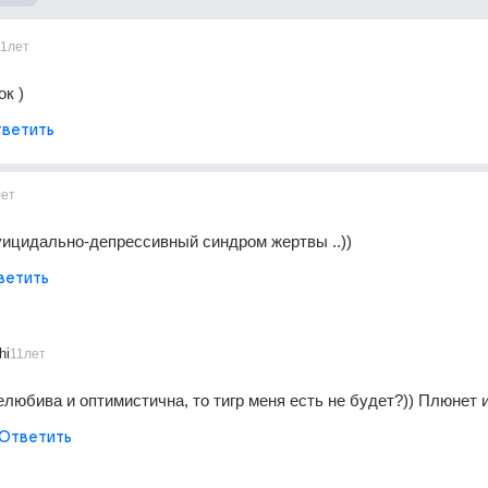
11лет
ок )
ветить
лет
ицидально-депрессивный синдром жертвы ..))
ветить
hi
11лет
любива и оптимистична, то тигр меня есть не будет?)) Плюнет и
Ответить