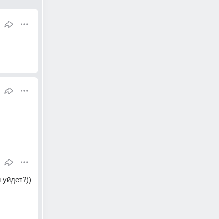
 уйдет?))