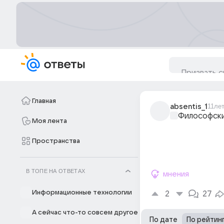
Главная
absentis_1
11ле
Философски
Моя лента
Пространства
В ТОПЕ НА ОТВЕТАХ
мнения
Информационные технологии
2
27
А сейчас что-то совсем другое
По дате
По рейтин