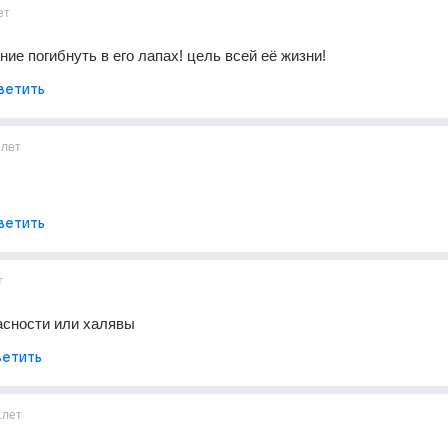
ет
ние погибнуть в его лапах! цель всей её жизни!
ветить
1лет
ветить
т
асности или халявы
етить
1лет