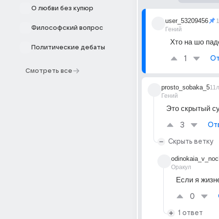
О любви без купюр
user_53209456
Философский вопрос
Гений
Хто на шо пад
Политические дебаты
1
От
Смотреть все
prosto_sobaka_5
11
Гений
Это скрытый су
3
От
Скрыть ветку
odinokaia_v_noc
Оракул
Если я жизне
0
1 ответ