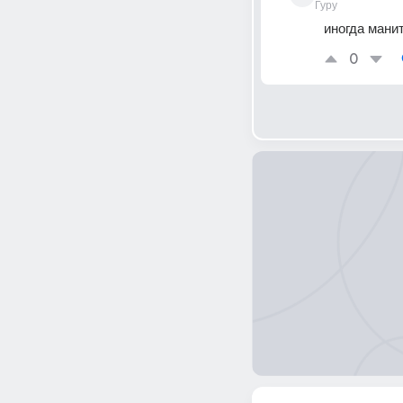
Гуру
иногда мани
0