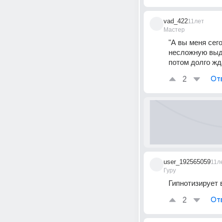
vad_422
11лет
Мастер
"А вы меня сег
несложную выду
потом долго жда
2
От
user_192565059
11л
Гуру
Гипнотизирует 
2
От