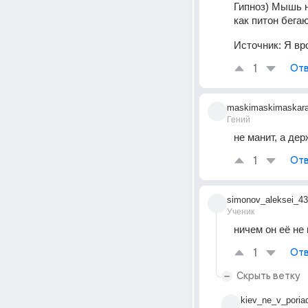
Гипноз) Мышь не
как питон бег
Источник:
Я вр
1
Отв
maskimaskimaskar
Гений
не манит, а дер
1
Отв
simonov_aleksei_43
Ученик
ничем он её не
1
Отв
Скрыть ветку
kiev_ne_v_poria