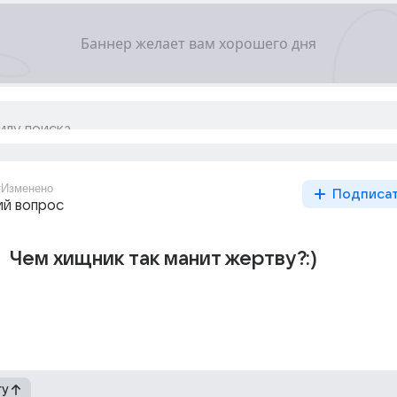
т
Изменено
Подписа
й вопрос
Чем хищник так манит жертву?:)
гу