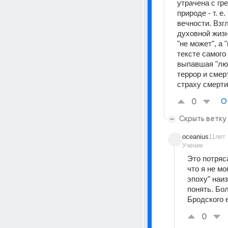
утрачена с гр
природе - т. 
вечности. Взг
духовной жизн
"не может", а
тексте самого
выпавшая "люл
террор и смер
страху смерти
0
О
Скрыть ветку
oceanius
11лет
Ученик
Это потряс
что я не м
эпоху" наиз
понять. Бо
Бродского 
0