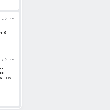
е)))
ью 
яя 
. " Но 