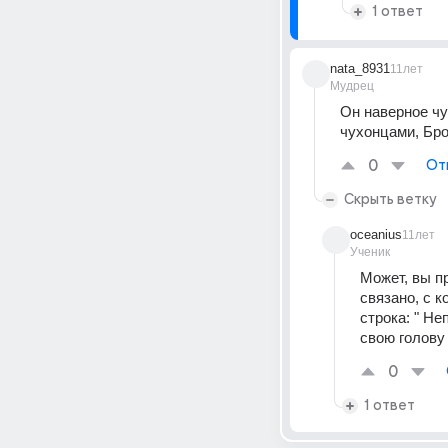
1 ответ
nata_8931
11лет
Мудрец
Он наверное чу
чухонцами, Бро
0
От
Скрыть ветку
oceanius
11лет
Ученик
Может, вы п
связано, с 
строка: " Не
свою голову 
0
1 ответ