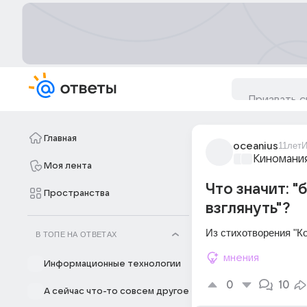
Главная
oceanius
11лет
И
Киномани
Моя лента
Что значит: 
Пространства
взглянуть"?
Из стихотворения "К
В ТОПЕ НА ОТВЕТАХ
мнения
Информационные технологии
0
10
А сейчас что-то совсем другое