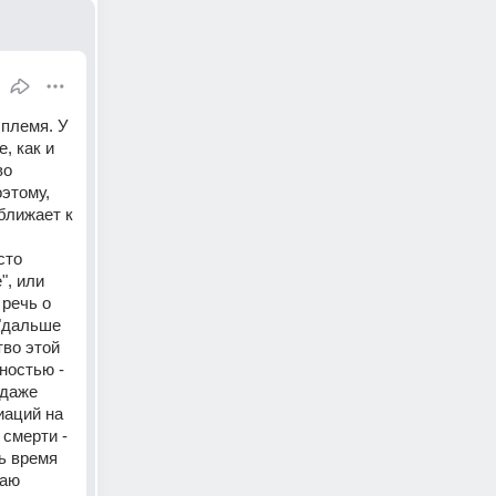
племя. У 
 как и 
о 
этому, 
лижает к 
то 
, или 
речь о 
"дальше 
во этой 
ностью - 
даже 
аций на 
смерти - 
ь время 
аю 