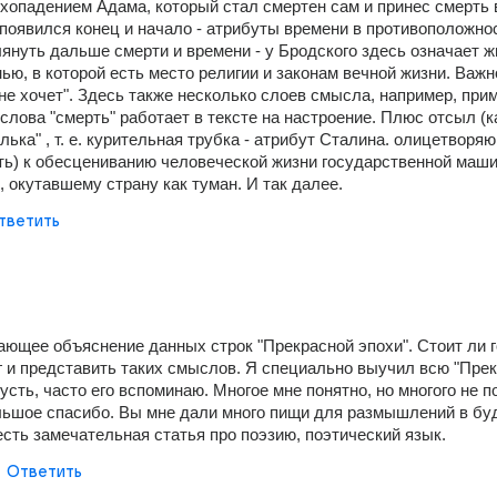
ехопадением Адама, который стал смертен сам и принес смерть в
е. появился конец и начало - атрибуты времени в противоположнос
лянуть дальше смерти и времени - у Бродского здесь означает жи
ью, в которой есть место религии и законам вечной жизни. Важно,
 "не хочет". Здесь также несколько слоев смысла, например, прим
 слова "смерть" работает в тексте на настроение. Плюс отсыл (ка
ька" , т. е. курительная трубка - атрибут Сталина. олицетворяю
ть) к обесцениванию человеческой жизни государственной машин
, окутавшему страну как туман. И так далее.
тветить
ающее объяснение данных строк "Прекрасной эпохи". Стоит ли го
ог и представить таких смыслов. Я специально выучил всю "Прек
усть, часто его вспоминаю. Многое мне понятно, но многого не по
льшое спасибо. Вы мне дали много пищи для размышлений в буд
есть замечательная статья про поэзию, поэтический язык.
Ответить