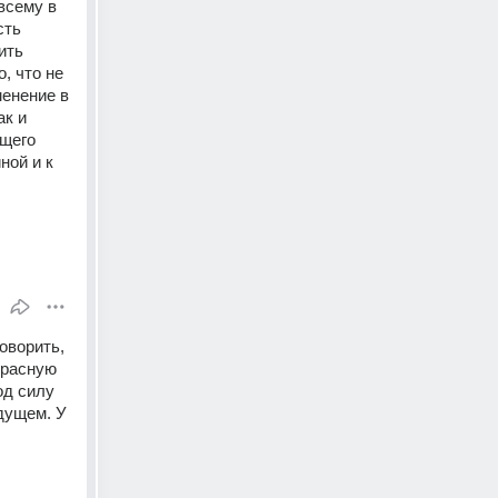
сему в 
ть 
ть 
 что не 
енение в 
к и 
щего 
ой и к 
ворить, 
расную 
д силу 
ущем. У 