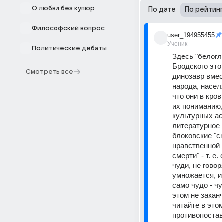
О любви без купюр
По дате
По рейтин
Философский вопрос
user_194955455
Ученик
Политические дебаты
Здесь "белогл
Бродского это
Смотреть все
динозавр вмес
народа, насел
что они в кро
их пониманию,
культурных ас
литературное 
блоковские "ск
нравственной 
смерти" - т. е
чуди, не гово
умножается, и
само чудо - ч
этом не закан
читайте в это
противопостав