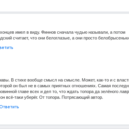
хонцев имел в виду. Финнов сначала чудью называли, а потом 
дский считает, что они белоглазые, а они просто белобрысеньки
ветить
равы. В стихе вообще смысл на смысле. Может, как-то и с власт
которой он был не в самых приятных отношениях. Самая последн
повинной главе всех и дел то, что ждать топора да зелёного лавра
он всё-таки уберёг. От топора. Потрясающий автор.
Ответить