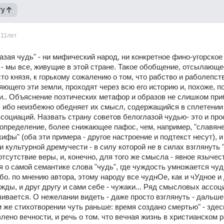
гу
11лет
азая чудь" - ни мифический народ, ни конкретное фино-угорское 
 - мы все, живущие в этой стране. Такое обобщение, отсылающее,
то князя, к горькому сожалению о том, что рабство и раболепств
яющего эти земли, проходят через всю его историю и, похоже, по
ви.. Объяснение поэтических метафор и образов не слишком приб
 ибо неизбежно обедняет их смысл, содержащийся в сплетении 
социаций. Назвать страну советов белоглазой чудью- это и прос
определение, более снижающее пафос, чем, например, "славяне"
ифы" (оба эти примера - другое настроение и подтекст несут), и 
и культурной дремучести - в силу которой не в силах взглянуть 
. отсутствие веры, и, конечно, для того же смысла - явное язычест
ря о самой семантике слова "чудь", где чуждость умножается чуд
бо. по мнению автора, этому народу все чуднОе, как и чУдное и 
ужды, и друг другу и сами себе - чужаки... Ряд смысловых ассоци
чивается. О нежелании видеть - даже просто взглянуть - дальше 
м же стихотворении чуть раньше: время создано смертью" - здес
лено вечности, и речь о том. что вечная жизнь в христианском р