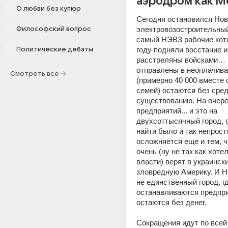
аэродром как М
О любви без купюр
Сегодня остановился Нов
электровозостроительный з
Философский вопрос
самый НЭВЗ рабочие котор
году подняли восстание и
Политические дебаты
расстреляны войсками… 1
отправлены в неоплачива
Смотреть все
(примерно 40 000 вместе 
семей) остаются без средс
существованию. На очере
предприятий... и это на 
двухсоттысячный город, г
найти было и так непросто
осложняется еще и тем, чт
очень (ну не так как хоте
власти) верят в украинск
зловредную Америку. И Н
не единственный город, гд
останавливаются предпри
остаются без денег.
Сокращения идут по всей с