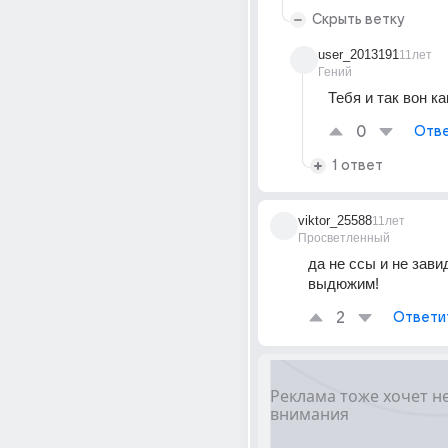
Скрыть ветку
user_2013191
11лет
Гений
Тебя и так вон ка
0
Отве
1 ответ
viktor_25588
11лет
Просветленный
да не ссы и не зави
выдюжим!
2
Ответи