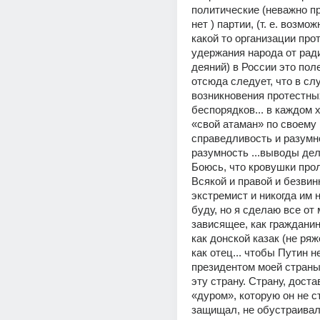
политические (неважно п
нет ) партии, (т. е. возмож
какой то организации прот
удержания народа от рад
деяний) в России это поле
отсюда следует, что в слу
возникновения протестных
беспорядков... в каждом х
«свой атаман» по своему
справедливость и разумнос
разумность ...выводы дела
Боюсь, что кровушки прол
Всякой и правой и безвинн
экстремист и никогда им н
буду, но я сделаю все от 
зависящее, как гражданин,
как донской казак (не ряж
как отец... чтобы Путин н
президентом моей страны.
эту страну. Страну, дост
«дуром», которую он не ст
защищал, не обустраивал 