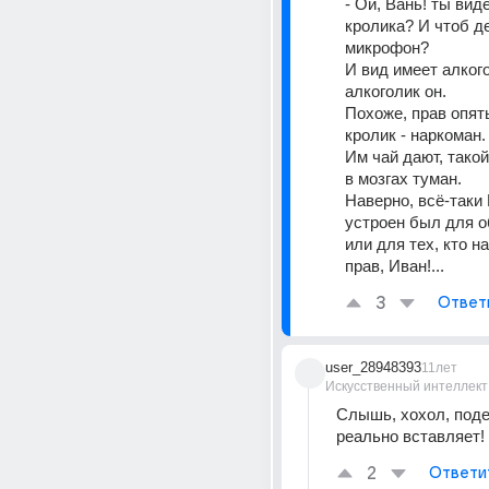
- Ой, Вань! ты вид
кролика? И чтоб де
микрофон?
И вид имеет алкого
алкоголик он.
Похоже, прав опять
кролик - наркоман.
Им чай дают, такой
в мозгах туман.
Наверно, всё-таки
устроен был для о
или для тех, кто на
прав, Иван!...
3
Ответ
user_28948393
11лет
Искусственный интеллект
Слышь, хохол, поде
реально вставляет!
2
Ответи