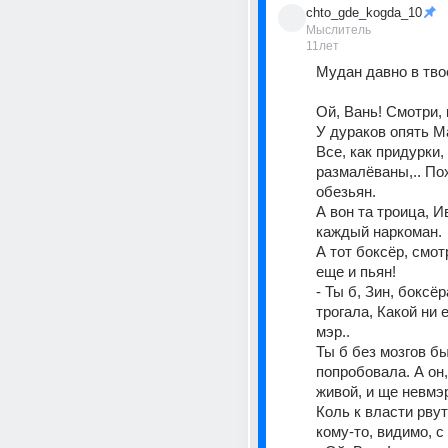
chto_gde_kogda_10
Мыслитель
11лет
Мудан давно в тво
Ой, Вань! Смотри, 
У дураков опять Ма
Все, как придурки, 
размалёваны,.. Пох
обезьян.
А вон та троица, Ив
каждый наркоман.
А тот боксёр, смотри
еще и пьян!
- Ты б, Зин, боксёр
трогала, Какой ни е
мэр..
Ты б без мозгов бы
попробовала. А он,
живой, и ще невмэ
Коль к власти рвут
кому-то, видимо, с