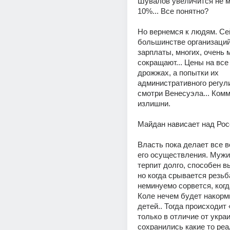
Шувалов увеличится не ме
10%... Все понятно?
Но вернемся к людям. Сей
большинстве организаций
зарплаты, многих, очень м
сокращают... Цены на все 
дрожжах, а попытки их 
административного регулир
смотри Венесуэла... Комм
излишни.
Майдан нависает над Рос
Власть пока делает все в
его осуществления. Мужик
терпит долго, способен вы
но когда срывается резьба.
неминуемо сорвется, когда
Коле нечем будет накорми
детей.. Тогда происходит 
только в отличие от украин
сохранились какие то реа