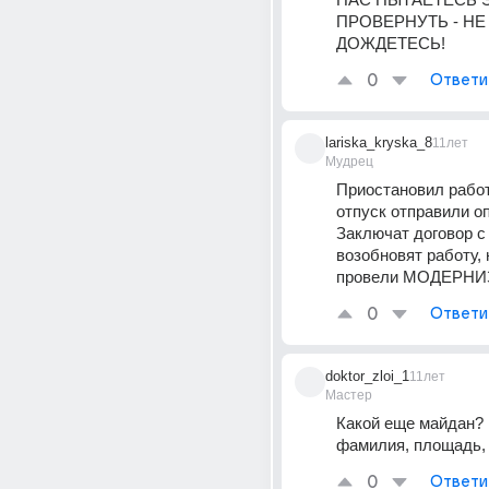
ПРОВЕРНУТЬ - НЕ 
ДОЖДЕТЕСЬ!
0
Ответи
lariska_kryska_8
11лет
Мудрец
Приостановил работу
отпуск отправили 
Заключат договор с
возобновят работу, 
провели МОДЕРН
0
Ответи
doktor_zloi_1
11лет
Мастер
Какой еще майдан? 
фамилия, площадь, 
0
Ответи