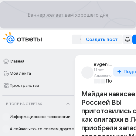
Создать пост
Главная
evgenii_usypenko_1
11лет
Подп
Моя лента
Изменено
Политически
Пространства
Майдан нависае
Россией ВЫ
В ТОПЕ НА ОТВЕТАХ
приготовились 
Информационные технологии
как олигархи в 
приобрели запа
А сейчас что-то совсем другое