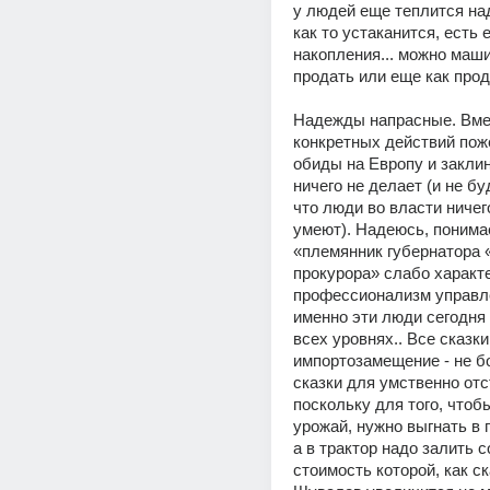
у людей еще теплится над
как то устаканится, есть е
накопления... можно машин
продать или еще как прод
Надежды напрасные. Вмес
конкретных действий пож
обиды на Европу и заклина
ничего не делает (и не буд
что люди во власти ничего
умеют). Надеюсь, понимае
«племянник губернатора «
прокурора» слабо характе
профессионализм управле
именно эти люди сегодня у
всех уровнях.. Все сказки 
импортозамещение - не бо
сказки для умственно отс
поскольку для того, чтоб
урожай, нужно выгнать в п
а в трактор надо залить сол
стоимость которой, как ска