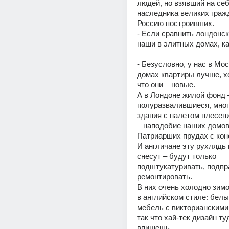
людей, но взявший на себ
наследника великих гражд
Россию построивших.
- Если сравнить лондонск
наши в элитных домах, к
- Безусловно, у нас в Мос
домах квартиры лучше, хо
что они – новые.
А в Лондоне жилой фонд –
полуразвалившиеся, мног
здания с налетом плесени
– наподобие наших домов 
Патриарших прудах с кон
И англичане эту рухлядь н
снесут – будут только 
подштукатуривать, подпра
ремонтировать.
В них очень холодно зимой
в английском стиле: белы
мебель с викторианскими 
так что хай-тек дизайн туд
впишешь. 