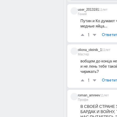
user_2013191
11лет
Гений
Путин и Ко думают ч
медные яйца...
1
Ответи
oliona_oleinik_1
11лет
Мастер
вобщем до конца не
и не лень тебе такой
чирикать?
1
Ответи
roman_amreev
11лет
Профи
В СВОЕЙ СТРАНЕ 
БАРДАК И ВОЙНУ, 
НАС ПЫТАЕТЕСЬ Э