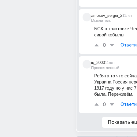
amosov_sergei_2
11лет
Мыслитель
БСК в трактовке Чех
сивой кобылы
0
Ответи
iq_3000
11лет
Просветленный
Ребята то что сейча
Украина Россия пере
1917 году но у нас 7
была. Переживём.
0
Ответи
Показать е