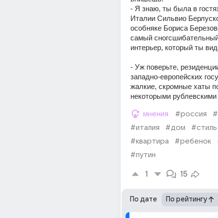
- Я знаю, ты была в гостя
Италии Сильвио Берлускон
особняке Бориса Березов
самый сногсшибательный 
интерьер, который ты ви
- Уж поверьте, резиденции
западно-европейских госу
жалкие, скромные хаты по
некоторыми рублевскими
мнения
#россия
#
#италия
#дом
#стиль
#квартира
#ребенок
#путин
1
15
По дате
По рейтингу