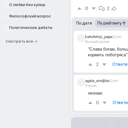
О любви без купюр
0
2
Философский вопрос
По дате
По рейтингу
Политические дебаты
kartofelnyi_papa
11лет
Смотреть все
Высший разум
"Слава богам, больш
кормить лоботряса"
2
Ответи
agata_erodjiha
11лет
Ученик
незнаю
0
Ответи