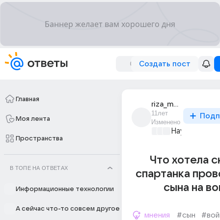
Создать пост
Главная
riza_mamudov
11лет
Подп
Моя лента
Изменено
Наука
+2
Пространства
Что хотела с
В ТОПЕ НА ОТВЕТАХ
спартанка про
сына на в
Информационные технологии
А сейчас что-то совсем другое
мнения
#сын
#вой