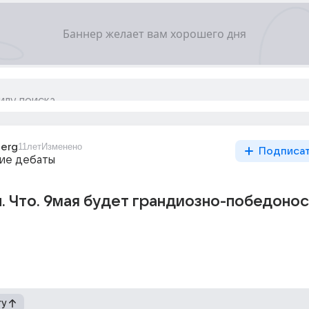
berg
11лет
Изменено
Подписа
ие дебаты
. Что. 9мая будет грандиозно-победоно
гу