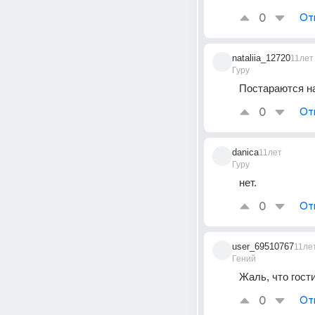
0
От
nataliia_12720
11лет
Гуру
Постараются на
0
От
danica
11лет
Гуру
нет.
0
От
user_69510767
11ле
Гений
Жаль, что гост
0
От