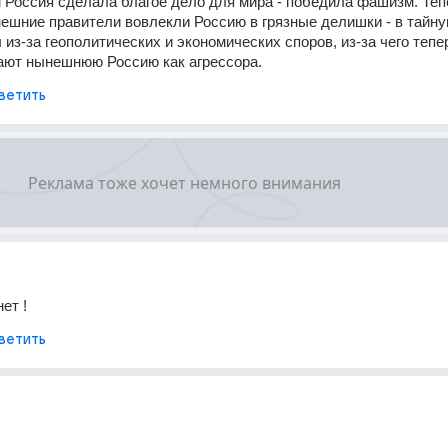
 Россия сделала благое дело для мира - победила фашизм. Тепе
шние правители вовлекли Россию в грязные делишки - в тайную
из-за геополитических и экономических споров, из-за чего тепер
ают нынешнюю Россию как агрессора.
ветить
ет !
ветить