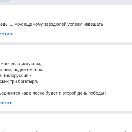
беды.... мож еще кому звездюлей успеем навешать
ветить
 окончена дискуссия,
янем, подвигом горя.
а, Белоруссия -
ких три богатыря.
ъединится как в песне будет и второй день победы !
ветить