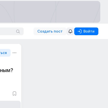
Создать пост
Войти
ться
сным?