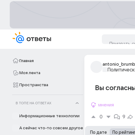
Главная
antonio_brum
Политическ
Моя лента
Пространства
Вы согласны
В ТОПЕ НА ОТВЕТАХ
мнения
Информационные технологии
0
9
А сейчас что-то совсем другое
По дате
По рейтин