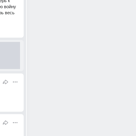
рь к 
 войну 
ь весь 