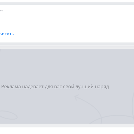
ет
ветить