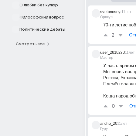
О любви без купюр
svetonosnyi
11лет
Оракул
Философский вопрос
70-ти летие по
Политические дебаты
2
От
Смотреть все
user_2818273
11лет
Мастер
У нас с врагом
Мы вновь воспр
Россия, Украин
Племён славянс
Когда народ об
0
От
andrio_20
11лет
Гуру