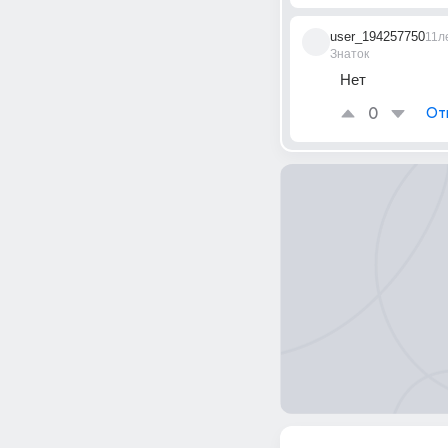
user_194257750
11л
Знаток
Нет
0
От