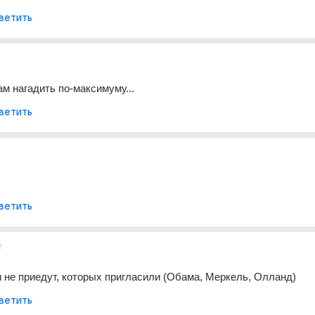
ветить
м нагадить по-максимуму...
ветить
ветить
т
и не приедут, которых пригласили (Обама, Меркель, Олланд)
ветить