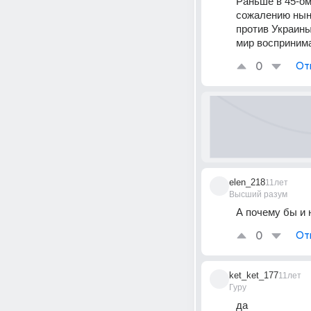
Раньше в 45-ом
сожалению ныне
против Украины 
мир восприним
0
От
elen_218
11лет
Высший разум
А почему бы и н
0
От
ket_ket_177
11лет
Гуру
да