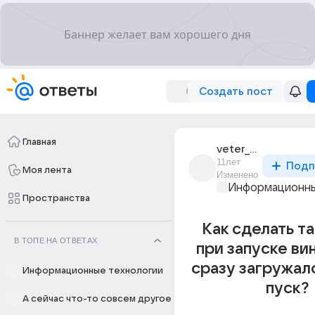
Создать пост
Главная
veter_1706
11лет
Подп
Моя лента
Изменено
Информационны
Пространства
Как сделать т
В ТОПЕ НА ОТВЕТАХ
при запуске вин
сразу загружал
Информационные технологии
пуск?
А сейчас что-то совсем другое