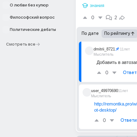
О любви без купюр
знания
0
2
Философский вопрос
Политические дебаты
По дате
По рейтингу
Смотреть все
dmitrii_8721
11лет
Мыслитель
Добавить в автоза
0
Ответ
user_49970690
11лет
Мыслитель
http://remontka.pro/
ot-desktop/
0
Ответи