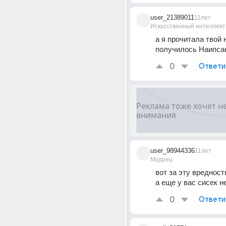
user_21389011
11лет
Искусственный интеллект
а я прочитала твой 
получилось Наипсак..
0
Ответи
user_98944336
11лет
Мудрец
вот за эту вредность
а еще у вас сисек н
0
Ответи