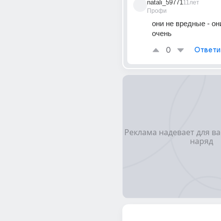
natali_59771
11лет
Профи
они не вредные - он
очень
0
Ответи