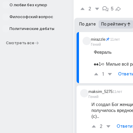
О любви без купюр
2
5
Философский вопрос
По дате
По рейтингу
Политические дебаты
mirazzle
11лет
Смотреть все
Гений
Февраль
♠♠1➪ Милые всё ра
1
Ответ
maksim_5275
11лет
Гений
И создал Бог женщи
получилось вредное,
(с)..
2
Ответи