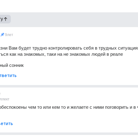
гу
9лет
зни Вам будет трудно контролировать себя в трудных ситуациях
ься как на знакомых, таки на не знакомых людей в реале
ный сонник
тветить
т
ллект
обеспокоены чем то или кем то и желаете с ними поговорить и в ч
етить