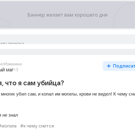
лет
Изменено
Подписа
ый маг
+3
, что я сам убийца?
 многих убил сам, и копал им могилы, крови не видел! К чему сни
я не знал
#могила
#к чему снится