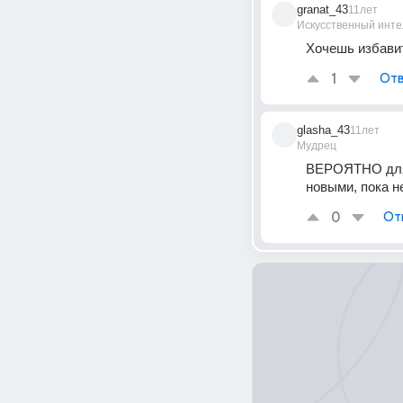
granat_43
11лет
Искусственный инте
Хочешь избавит
1
Отв
glasha_43
11лет
Мудрец
ВЕРОЯТНО для к
новыми, пока н
0
От