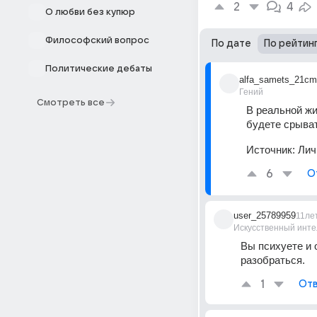
2
4
О любви без купюр
Философский вопрос
По дате
По рейтин
Политические дебаты
alfa_samets_21cm
Гений
Смотреть все
В реальной жи
будете срыват
Источник:
Лич
6
О
user_25789959
11ле
Искусственный инте
Вы психуете и 
разобраться.
1
Отв