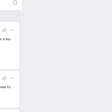
 и вы 
ем то 