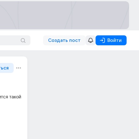
Создать пост
Войти
ться
тся такой 