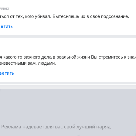
ллект
ься от тех, кого убивал. Вытесняешь их в своё подсознание.
етить
акого то важного дела в реальной жизни Вы стремитесь к знак
еизвестными вам, людьми.
ветить