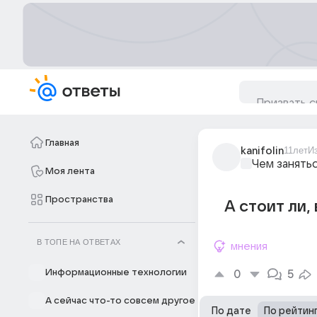
Главная
kanifolin
11лет
И
Чем занять
Моя лента
Пространства
А стоит ли,
В ТОПЕ НА ОТВЕТАХ
мнения
Информационные технологии
0
5
А сейчас что-то совсем другое
По дате
По рейтин