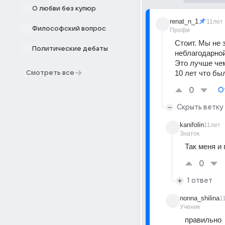
О любви без купюр
renat_n_1
11лет
Философский вопрос
Профи
Стоит. Мы не 
Политические дебаты
неблагодарной
Это лучше чем
10 лет что бы
Смотреть все
0
О
Скрыть ветку
kanifolin
11лет
Знаток
Так меня и 
0
1 ответ
nonna_shilina
1
Ученик
правильно