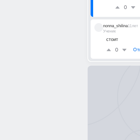
0
nonna_shilina
11лет
Ученик
стоит
0
От