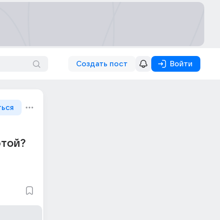
Создать пост
Войти
ться
отой?