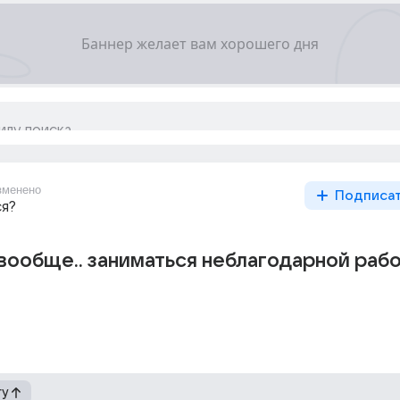
зменено
Подписа
ся?
 вообще.. заниматься неблагодарной раб
гу