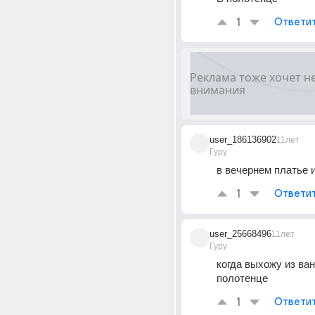
1
Ответи
user_186136902
11лет
Гуру
в вечернем платье 
1
Ответи
user_25668496
11лет
Гуру
когда выхожу из ван
полотенце
1
Ответи