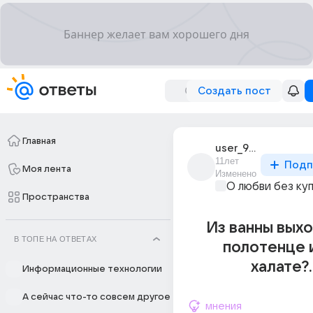
Создать пост
Главная
user_95065640
11лет
Подп
Моя лента
Изменено
О любви без ку
Пространства
Из ванны вых
В ТОПЕ НА ОТВЕТАХ
полотенце 
халате?..
Информационные технологии
А сейчас что-то совсем другое
мнения