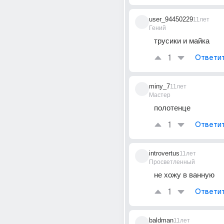
user_94450229
11лет
Гений
трусики и майка
1
Ответи
miny_7
11лет
Мастер
полотенце
1
Ответи
introvertus
11лет
Просветленный
не хожу в ванную
1
Ответи
baldman
11лет