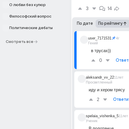
О любви без купюр
3
14
Философский вопрос
По дате
По рейтингу
Политические дебаты
user_7171531
4г
Смотреть все
Гений
в трусах))
0
Ответ
aleksandr_vv_22
11лет
Просветленный
иду и xером трясу
2
Ответи
spelaia_vishenka_5
11лет
Ученик
В полотенце