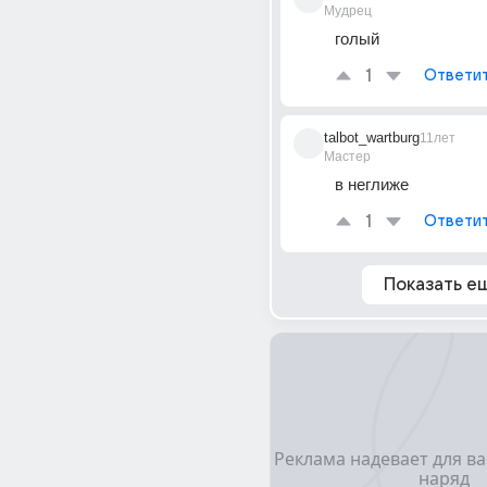
Мудрец
голый
1
Ответи
talbot_wartburg
11лет
Мастер
в неглиже
1
Ответи
Показать е