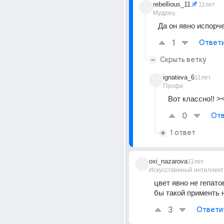
rebellious_11
11лет
Мудрец
Да он явно испорче
1
Ответ
Скрыть ветку
ignateva_6
11лет
Профи
Вот классно!! >
0
Отв
1 ответ
oxi_nazarova
11лет
Искусственный интеллект
цвет явно не гепатов
бы такой применть 
3
Ответи