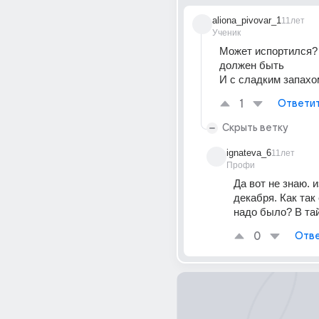
aliona_pivovar_1
11лет
Ученик
Может испортился? 
должен быть
И с сладким запахо
1
Ответи
Скрыть ветку
ignateva_6
11лет
Профи
Да вот не знаю. и
декабря. Как так 
надо было? В тай
0
Отве