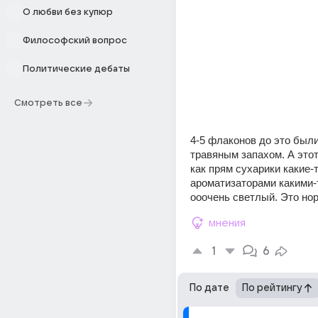
О любви без купюр
Философский вопрос
Политические дебаты
Смотреть все
4-5 флаконов до это были
травяным запахом. А этот 
как прям сухарики какие-то
ароматизаторами какими-то
ооочень светлый. Это но
мнения
1
6
По дате
По рейтингу