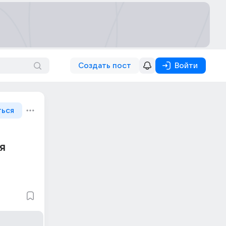
Создать пост
Войти
ться
я