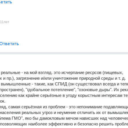
етить
11лет
Ответить
реальные - на мой взгляд. это исчерпание ресрсов (пищевых, 
 и пр.), загрязнение и/или уничтожение природной среды и т. д.
вымышленные - такие, как СПИД (он существовал всегда и тепе
пространен), "гдобальное потепление", "озоновые дыры". Их рек
селению как крайне серьёзные в угоду корыстным интересам тех
ок.
ляд, самая серьёзная из проблем - это непонимание подавляющи
населения реальных угроз и неумение отличить их от вымышле
облема ГМО", яко бы дамокловым мечом нависших над человечес
 позволяющих наиболее эффективно и безопасно решить пробле