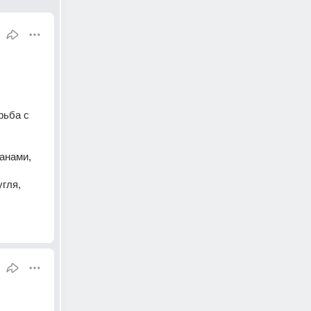
ьба с 
нами, 
гля, 