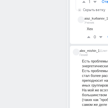
1
Отв
Скрыть ветку
aiaz_kurbanov_1
Ученик
Хех
0
alex_mishin_1
11лет
Гений
Есть проблемы 
энергетичнеских
Есть проблемы 
стал более рас
преподносит на
иных группиров
На мой же всзг
большинством 
(таких как "пр
самом же деле