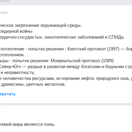
11лет
ическое загрязнение окружающей среды.
моядерной войны
ердечно-сосудистых, онкологических заболеваний и СПИДа.
 потепление - попытки решения - Киотский протокол (1997) — бор
отеплением.
ыры - попытки решения- Монреальский протокол (1989)
Север-Юг» — разрыв в развитии между богатыми и бедными стра
 и неграмотность;
е человечества ресурсами, исчерпание нефти, природного газа, у
 древесины, цветных металлов;
тветить
т
лемой мира является ложь.