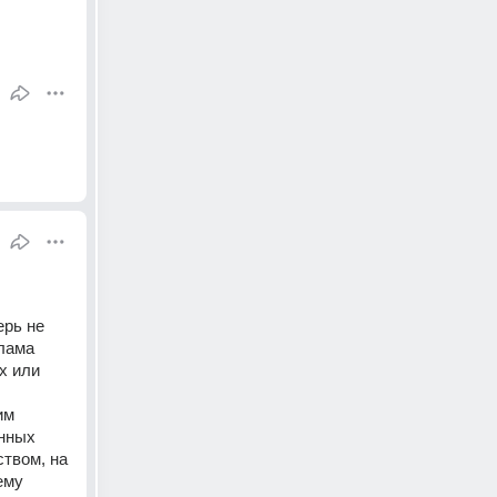
рь не 
лама 
 или 
м 
нных 
твом, на 
му 