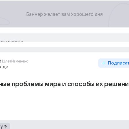
1
11лет
Изменено
Подписа
люди
ные проблемы мира и способы их решени
гу