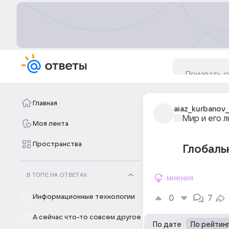
Главная
aiaz_kurbanov_
Мир и его 
Моя лента
Пространства
Глобаль
В ТОПЕ НА ОТВЕТАХ
мнения
Информационные технологии
0
7
А сейчас что-то совсем другое
По дате
По рейтин