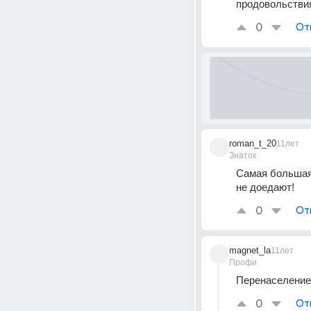
продовольствия
0
От
roman_t_20
11лет
Знаток
Самая большая 
не доедают!
0
От
magnet_la
11лет
Профи
Перенаселение.
0
От