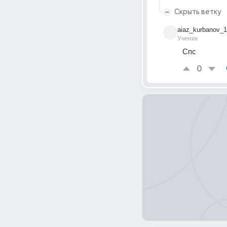
Скрыть ветку
aiaz_kurbanov_1
Ученик
Спс
0