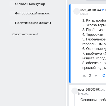
О любви без купюр
user_48018044
Философский вопрос
Гений
1. Катастроф
Политические дебаты
2. Угроза тер
3. Проблема с
4. Терроризм;
Смотреть все
5. Глобальное
глобальным п
6. Озоновые д
7. проблема «
нищета, голод
8. обеспечени
пресной воды,
2
О
user_66890379
11ле
Мудрец
Основной проб