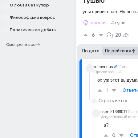
тушью
О любви без купюр
усы пририсовал. Ну не сво
Философский вопрос
мнения
#тушь
Политические дебаты
6
20
Смотреть все
По дате
По рейтингу
introvertus
11лет
Просветленный
ох уж этот выдума
1
Ответ
Скрыть ветку
user_21389011
11лет
Искусственный инте
а?
0
Отв