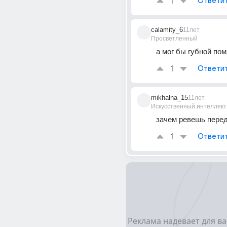
1
Ответи
calamity_6
11лет
Просветленный
а мог бы губной по
1
Ответи
mikhalna_15
11лет
Искусственный интеллект
зачем ревешь пере
1
Ответи