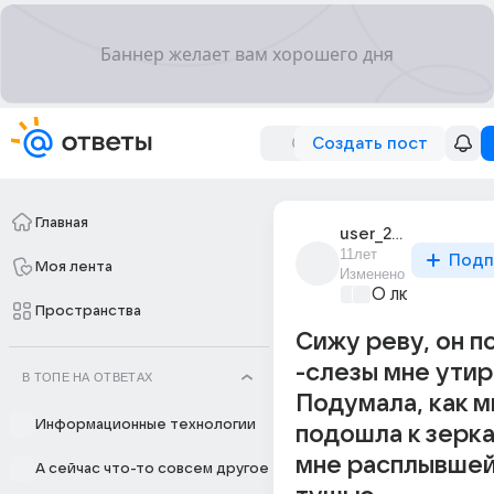
Создать пост
Главная
user_21389011
11лет
Подп
Моя лента
Изменено
О любви без 
Пространства
Сижу реву, он 
-слезы мне утир
В ТОПЕ НА ОТВЕТАХ
Подумала, как м
Информационные технологии
подошла к зерка
мне расплывше
А сейчас что-то совсем другое