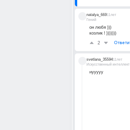
natalya_669
11лет
Гений
он любя )))
козлик ! )))))))
2
Ответи
svetlana_35594
11лет
Искусственный интеллект
нууууу