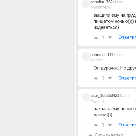
pchelka_762
11лет
Мыслитель
выщипи ему на груд
пинцетом ночью)))) н
издеваться)
1
Ответи
barmalei_111
11лет
Мастер
Он дурачок. Не дру
1
Ответи
user_105260421
11лет
Мудрец
накрась ему ночью 
лаком))))
1
Ответи
Скрыть ветку