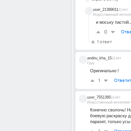
user_21389011
11лет
Искусственный интелл
и моську пастой..
0
Отве
1 ответ
andriu_kha_15
11лет
Гуру
Оригинально !
1
Ответи
user_7551395
11лет
Искусственный интеллект
Конечно сволочь! Н
боевую раскраску де
паразит, только усы