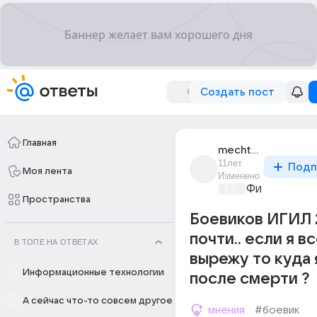
Создать пост
Главная
mechta_boga_ia
11лет
Подп
Моя лента
Изменено
Философски
Пространства
Боевиков ИГИЛ 
почти.. если я вс
В ТОПЕ НА ОТВЕТАХ
вырежу то куда 
Информационные технологии
после смерти ?
А сейчас что-то совсем другое
мнения
#боевик