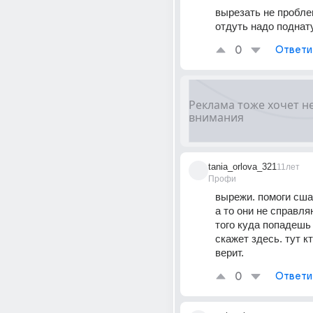
вырезать не проблем
отдуть надо поднат
0
Ответи
tania_orlova_321
11лет
Профи
вырежи. помоги сша
а то они не справляю
того куда попадешь 
скажет здесь. тут кт
верит.
0
Ответи