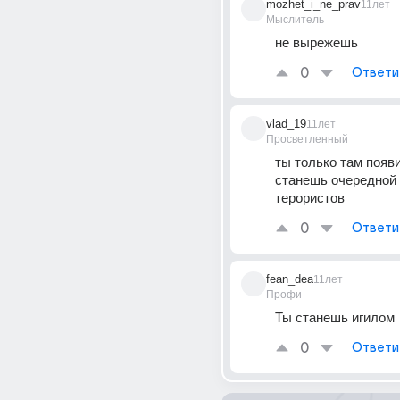
mozhet_i_ne_prav
11лет
Мыслитель
не вырежешь
0
Ответи
vlad_19
11лет
Просветленный
ты только там появи
станешь очередной 
терористов
0
Ответи
fean_dea
11лет
Профи
Ты станешь игилом
0
Ответи