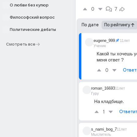
О любви без купюр
0
7
Философский вопрос
По дате
По рейтингу
Политические дебаты
eugene_999
11лет
Смотреть все
Ученик
Какой ты хочешь у
меня ответ ?
0
Ответ
roman_16693
11лет
Гуру
На кладбище.
1
Ответи
s_nami_bog_7
11лет
Мыслитель