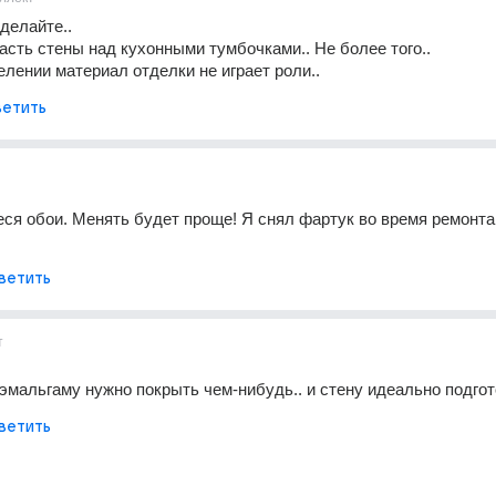
 делайте..
 часть стены над кухонными тумбочками.. Не более того..
елении материал отделки не играет роли..
етить
я обои. Менять будет проще! Я снял фартук во время ремонта 
ветить
т
 эмальгаму нужно покрыть чем-нибудь.. и стену идеально подго
ветить