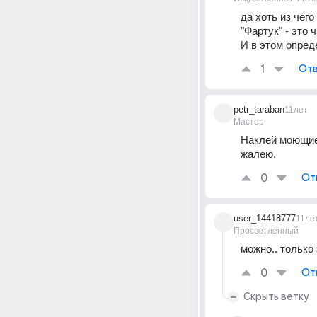
да хоть из чего
"Фартук" - это
И в этом опред
1
Отв
petr_taraban
11лет
Мастер
Наклей моющиес
жалею.
0
От
user_14418777
11ле
Просветленный
можно.. только
0
От
Скрыть ветку