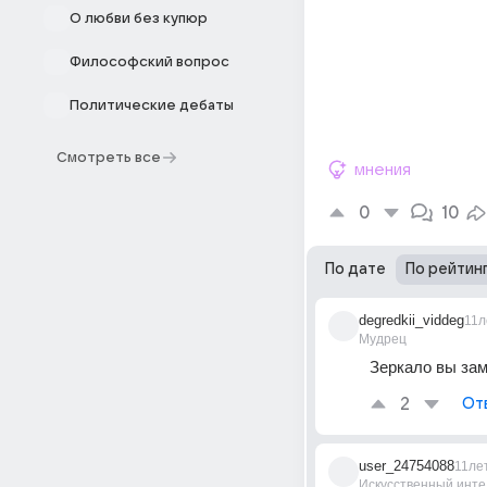
О любви без купюр
Философский вопрос
Политические дебаты
Смотреть все
мнения
0
10
По дате
По рейтин
degredkii_viddeg
11л
Мудрец
Зеркало вы зам
2
От
user_24754088
11ле
Искусственный инте