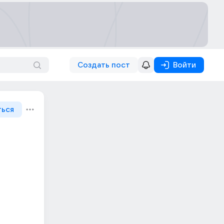
Создать пост
Войти
ться