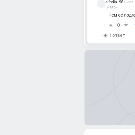
eiforiia_96
11лет
Знаток
Чем ее подг
0
1 ответ