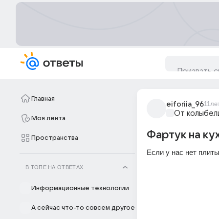
Главная
eiforiia_96
11ле
От колыбел
Моя лента
Фартук на ку
Пространства
Если у нас нет плиты
В ТОПЕ НА ОТВЕТАХ
Информационные технологии
А сейчас что-то совсем другое