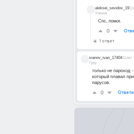
aleksei_sevidov_19
11
Ученик
Спс, помог.
0
Отве
1 ответ
ivanov_ivan_17404
11лет
Гуру
только не пароход - 
который плавал при
парусов.
0
Ответи