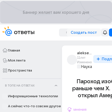
Создать пост
Главная
aleksei_sevidov_19
11лет
Подп
Моя лента
Изменено
Наука
Пространства
Пароход изо
В ТОПЕ НА ОТВЕТАХ
раньше чем Х.
открыл Аме
Информационные технологии
А сейчас что-то совсем другое
мнения