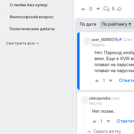
О любви без купюр
0
5
Философский вопрос
По дате
По рейтингу
Политические дебаты
user_66890379
11лет
Смотреть все
Мудрец
Нет. Пароход изобр
веке. Еще в XVIII в
плавал на парусни
плавал на парусн
1
Ответ
olekopundra
11лет
Мастер
Нет позже.
1
Ответи
Скрыть ветку