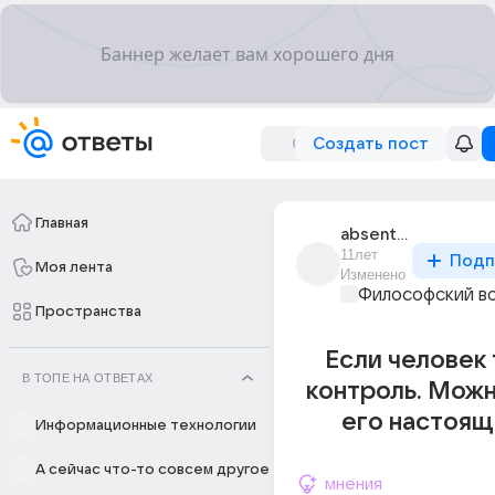
Создать пост
Главная
absentis_1
11лет
Подп
Моя лента
Изменено
Философский в
Пространства
Если человек
В ТОПЕ НА ОТВЕТАХ
контроль. Можн
его настоящ
Информационные технологии
А сейчас что-то совсем другое
мнения