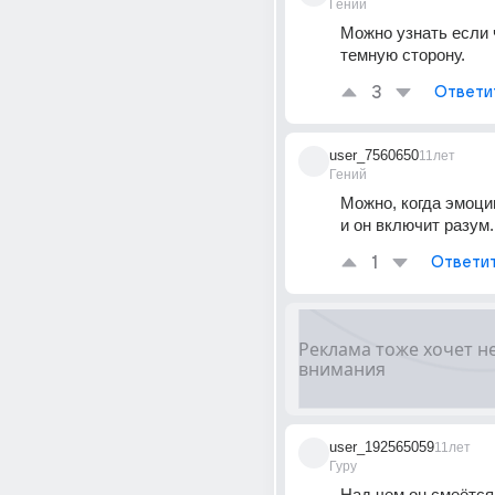
Гений
Можно узнать если ч
темную сторону.
3
Ответи
user_7560650
11лет
Гений
Можно, когда эмоции
и он включит разум.
1
Ответи
user_192565059
11лет
Гуру
Над чем он смеётся..