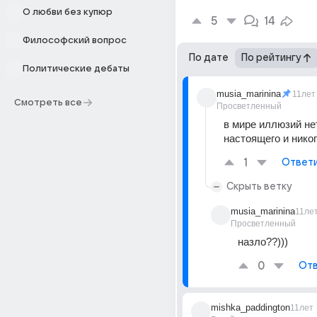
О любви без купюр
5
14
Философский вопрос
По дате
По рейтингу
Политические дебаты
musia_marinina
11лет
Смотреть все
Просветленный
в мире иллюзий нет
настоящего и нико
1
Ответ
Скрыть ветку
musia_marinina
11ле
Просветленный
назло??)))
0
Отв
mishka_paddington
11лет