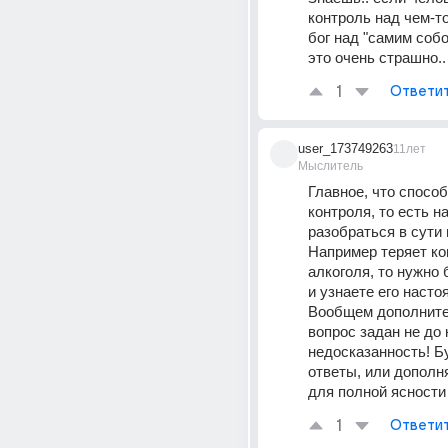
контроль над чем-то.
бог над "самим собо
это очень страшно..
1
Ответи
user_173749263
11лет
Мыслитель
Главное, что способ
контроля, то есть на
разобраться в сути 
Например теряет кон
алкоголя, то нужно б
и узнаете его настоя
Вообщем дополните 
вопрос задан не до к
недосказанность! Бу
ответы, или дополня
для полной ясности 
1
Ответи