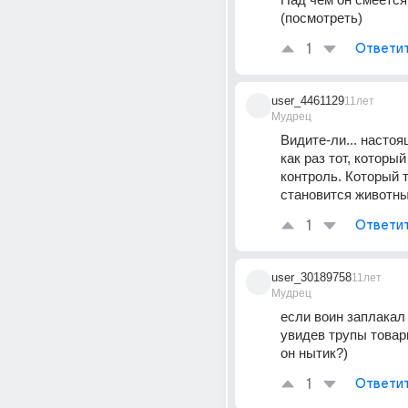
(посмотреть)
1
Ответи
user_4461129
11лет
Мудрец
Видите-ли... настоя
как раз тот, который
контроль. Который те
становится животн
1
Ответи
user_30189758
11лет
Мудрец
если воин заплакал 
увидев трупы товари
он нытик?)
1
Ответи