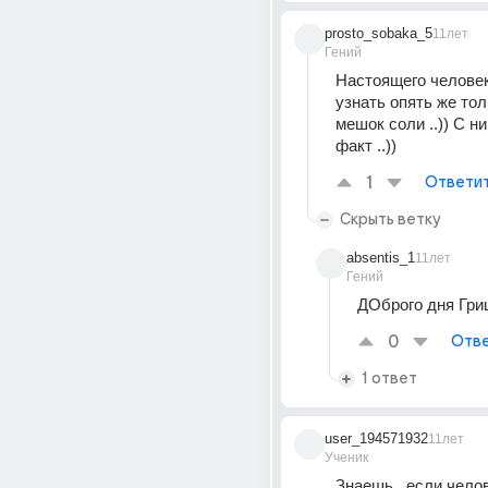
prosto_sobaka_5
11лет
Гений
Настоящего человек
узнать опять же то
мешок соли ..)) С ни
факт ..))
1
Ответи
Скрыть ветку
absentis_1
11лет
Гений
ДОброго дня Гри
0
Отве
1 ответ
user_194571932
11лет
Ученик
Знаешь.. если челов