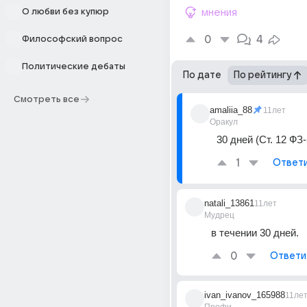
О любви без купюр
мнения
0
4
Философский вопрос
Политические дебаты
По дате
По рейтингу
Смотреть все
amaliia_88
11лет
Оракул
30 дней (Ст. 12 ФЗ-
1
Ответ
natali_13861
11лет
Мудрец
в течении 30 дней.
0
Ответи
ivan_ivanov_165988
11ле