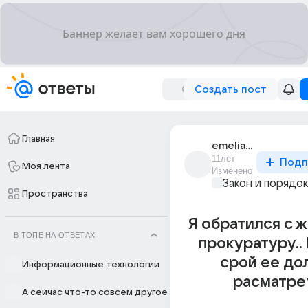
Создать пост
Главная
emelia_170
11лет
Подп
Моя лента
Изменено
Закон и порядо
Пространства
Я обратился с 
В ТОПЕ НА ОТВЕТАХ
прокуратуру.. 
срой ее до
Информационные технологии
расматре
А сейчас что-то совсем другое