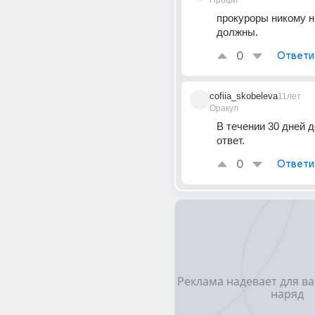
Профи
прокуроры никому ни
должны.
0
Ответи
cofiia_skobeleva
11лет
Оракул
В течении 30 дней д
ответ.
0
Ответи