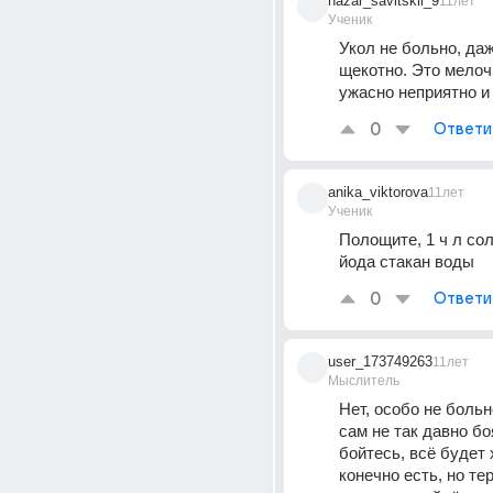
nazar_savitskii_9
11лет
Ученик
Укол не больно, даж
щекотно. Это мелочь
ужасно неприятно и
0
Ответи
anika_viktorova
11лет
Ученик
Полощите, 1 ч л сол
йода стакан воды
0
Ответи
user_173749263
11лет
Мыслитель
Нет, особо не больно
сам не так давно бо
бойтесь, всё будет 
конечно есть, но тер