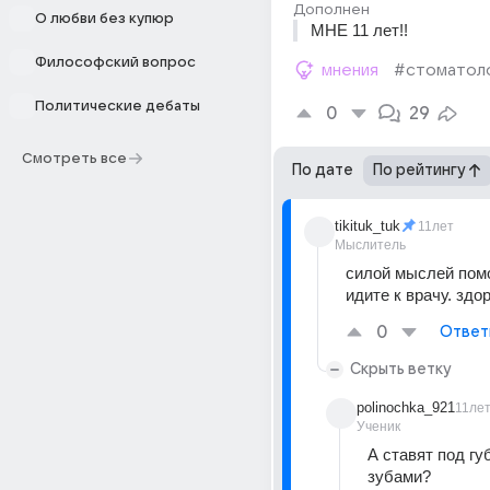
Дополнен
О любви без купюр
МНЕ 11 лет!!
Философский вопрос
мнения
#стоматол
Политические дебаты
0
29
Смотреть все
По дате
По рейтингу
tikituk_tuk
11лет
Мыслитель
силой мыслей помо
идите к врачу. здо
0
Ответ
Скрыть ветку
polinochka_921
11ле
Ученик
А ставят под губ
зубами?