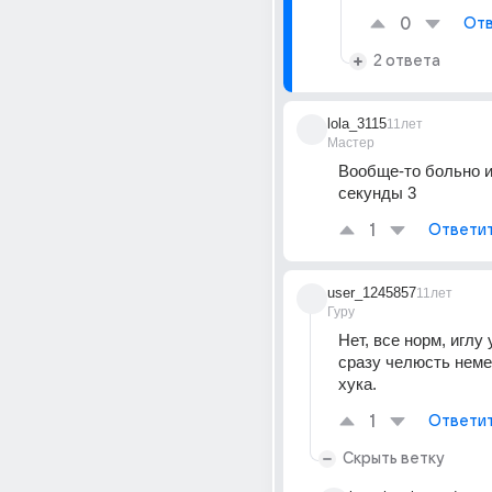
0
Отв
2 ответа
lola_3115
11лет
Мастер
Вообще-то больно и 
секунды 3
1
Ответи
user_1245857
11лет
Гуру
Нет, все норм, иглу 
сразу челюсть немее
хука.
1
Ответи
Скрыть ветку