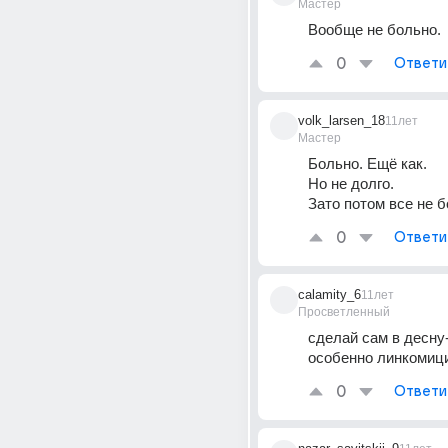
Мастер
Вообще не больно.
0
Ответи
volk_larsen_18
11лет
Мастер
Больно. Ещё как.
Но не долго.
Зато потом все не б
0
Ответи
calamity_6
11лет
Просветленный
сделай сам в десну
особенно линкомици
0
Ответи