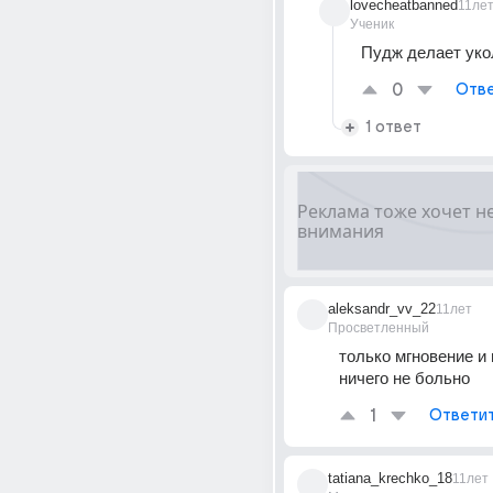
lovecheatbanned
11ле
Ученик
Пудж делает укол
0
Отве
1 ответ
aleksandr_vv_22
11лет
Просветленный
только мгновение и 
ничего не больно
1
Ответи
tatiana_krechko_18
11лет