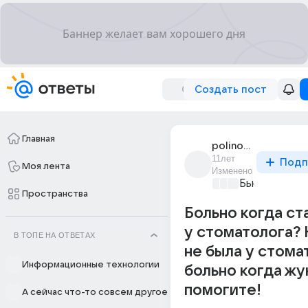
Создать пост
Главная
polinochka_921
11лет
Подп
Моя лента
Изменено
Бьютилэнд
+2
Пространства
Больно когда ст
у стоматолога?
В ТОПЕ НА ОТВЕТАХ
не была у стомат
Информационные технологии
больно когда жу
помогите!
А сейчас что-то совсем другое