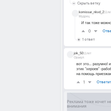
Скрыть ветку
komissar_nkvd_2
11ле
Мудрец
И так тоже можно
0
Отве
1 ответ
jok_50
11лет
Оракул
вот это... разумно! 
этих "хероев" -рабо
на помощь приезжа
1
Ответи