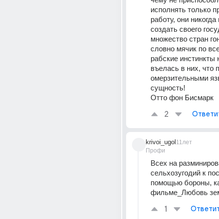
исполнять только п
работу, они никогда 
создать своего госу
множество стран гон
словно мячик по все
рабские инстинкты 
въелась в них, что 
омерзительными язв
сущность!
Отто фон Бисмарк
2
Ответи
krivoi_ugol
11лет
Профи
Всех на разминиров
сельхозугодий к пос
помощью бороны, ка
фильме_Любовь зе
1
Ответи