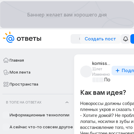
Создать пост
Главная
komissar_nkvd_2
11лет
Подп
Моя лента
Изменено
Политически
Пространства
Как вам идея?
В ТОПЕ НА ОТВЕТАХ
Новороссы должны собрат
пленных укров и сказать 
- Хотите домой? Не пробл
Информационные технологии
лопаты, носилки в зубы и
восстановление того, что 
А сейчас что-то совсем другое
Чем быстрее восстановите