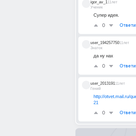
igor_av_1
11лет
Ученик
Супер идея.
0
Ответи
user_194257750
11лет
Знаток
да ну нах
0
Ответи
user_2013191
11лет
Гений
http://otvet.mail.ru/q
21
0
Ответи