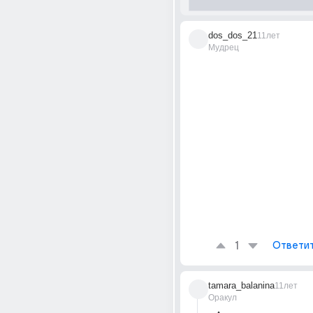
dos_dos_21
11лет
Мудрец
1
Ответи
tamara_balanina
11лет
Оракул