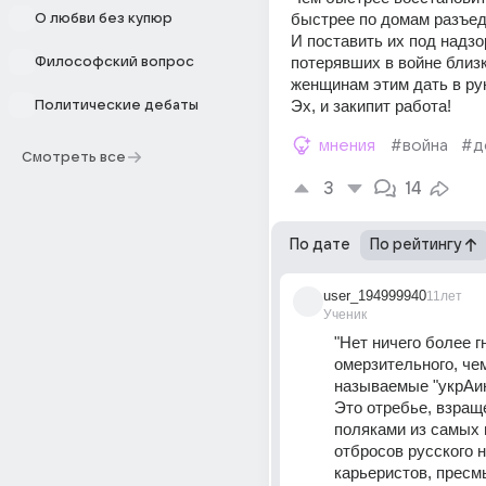
быстрее по домам разъед
О любви без купюр
И поставить их под надзо
потерявших в войне близки
Философский вопрос
женщинам этим дать в ру
Эх, и закипит работа!
Политические дебаты
мнения
#война
#д
Смотреть все
3
14
По дате
По рейтингу
user_194999940
11лет
Ученик
"Нет ничего более гн
омерзительного, чем
называемые "укрАи
Это отребье, взращ
поляками из самых 
отбросов русского н
карьеристов, пресм