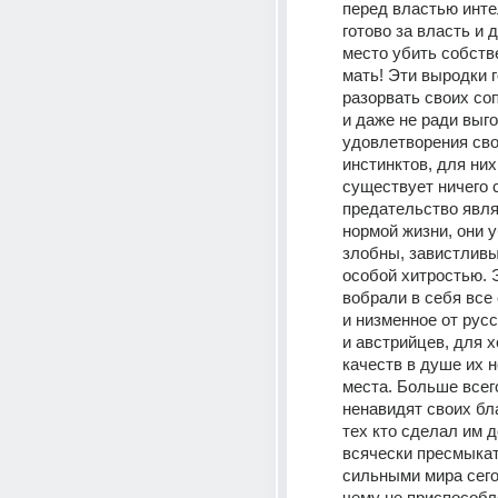
перед властью интел
готово за власть и 
место убить собстве
мать! Эти выродки г
разорвать своих соп
и даже не ради выго
удовлетворения сво
инстинктов, для них 
существует ничего с
предательство явля
нормой жизни, они у
злобны, завистливы
особой хитростью. 
вобрали в себя все 
и низменное от русск
и австрийцев, для х
качеств в душе их н
места. Больше всего
ненавидят своих бла
тех кто сделал им д
всячески пресмыкат
сильными мира сего.
чему не приспособле