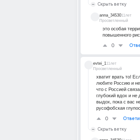
Скрыть ветку
anna_34530
11лет
Просветленный
это особая терри
повышенного рис
0
Отве
evtei_1
11лет
Просветленный
хватит врать то! Есл
любите Россию и не
что с Россией связа
глубокий вдох и не 
выдох, пока с вас не
русофобская глупос
0
Ответи
Скрыть ветку