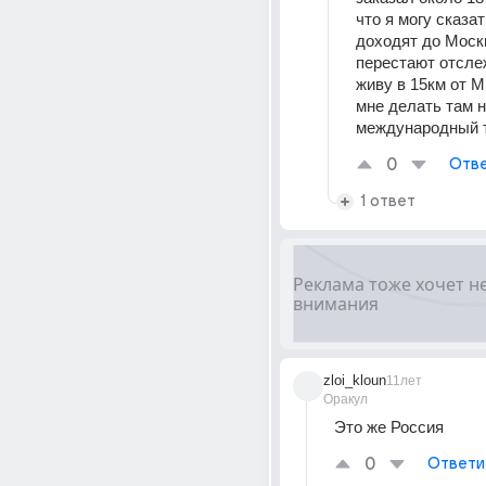
что я могу сказат
доходят до Москв
перестают отслеж
живу в 15км от М
мне делать там н
международный 
0
Отве
1 ответ
zloi_kloun
11лет
Оракул
Это же Россия
0
Ответи