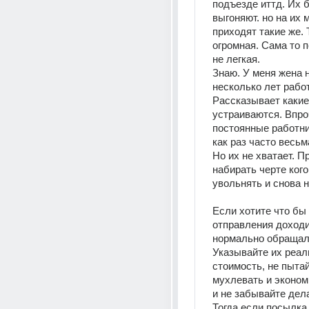
подъезде иттд. Их б
выгоняют. но на их м
приходят такие же. 
огромная. Сама то п
не легкая.
Знаю. У меня жена н
несколько лет работа
Рассказывает какие 
устраиваются. Впро
постоянные работни
как раз часто весьм
Но их не хватает. П
набирать черте кого
увольнять и снова н
Если хотите что бы
отправления доходил
нормально обращали
Указывайте их реал
стоимость, не пытай
мухлевать и экономи
и не забывайте дела
Тогда если посылка 