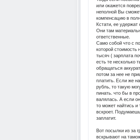
или окажется повре
неполной Вы сможет
компенсацию в полн
Кстати, ее удержат 
Они там материальн
ответственные. 
Само собой что с по
которой стоимость н
тысяч ( зарплата по
есть те несколько т
обращаться аккуратн
потом за нее не при
платить. Если же на
рубль, то такую могу
пинать. что бы в про
валялась. А если он
то может найтись и т
вскроет. Подумаешь
заплатит. 
Вот посылки из за г
вскрывают на таможн