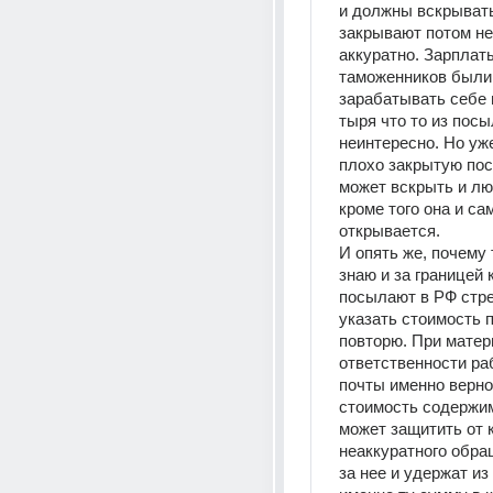
и должны вскрывать
закрывают потом не
аккуратно. Зарплаты
таможенников были 
зарабатывать себе 
тыря что то из посы
неинтересно. Но уже
плохо закрытую пос
может вскрыть и люб
кроме того она и сам
открывается. 
И опять же, почему 
знаю и за границей к
посылают в РФ стре
указать стоимость 
повторю. При матер
ответственности ра
почты именно верно
стоимость содержим
может защитить от к
неаккуратного обра
за нее и удержат из