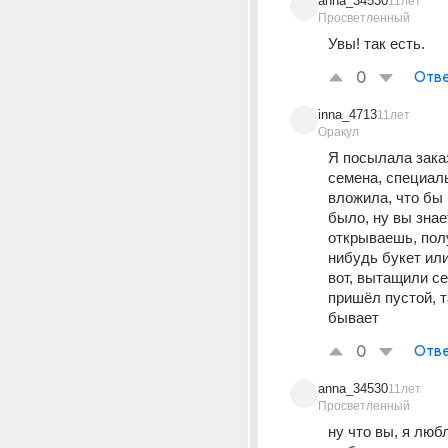
anna_34530
11лет
Просветленный
Увы! так есть.
0
Отве
inna_4713
11лет
Оракул
Я посылала зака
семена, специал
вложила, что бы 
было, ну вы знает
открываешь, полу
нибудь букет или 
вот, вытащили се
пришёл пустой, та
бывает
0
Отве
anna_34530
11лет
Просветленный
ну что вы, я любл