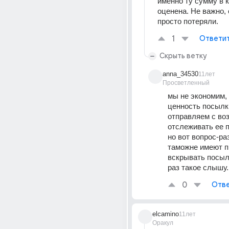
именно ту сумму в к
оценена. Не важно, 
просто потеряли.
1
Ответи
Скрыть ветку
anna_34530
11лет
Просветленный
мы не экономим, 
ценность посылки
отправляем с во
отслеживать ее 
но вот вопрос-раз
таможне имеют п
вскрывать посыл
раз такое слышу.
0
Отве
elcamino
11лет
Оракул