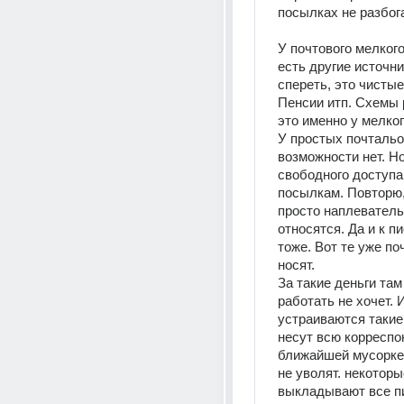
посылках не разбог
У почтового мелкого
есть другие источник
спереть, это чистые 
Пенсии итп. Схемы 
это именно у мелког
У простых почтальон
возможности нет. Но
свободного доступа 
посылкам. Повторю,
просто наплеватель
относятся. Да и к п
тоже. Вот те уже по
носят.
За такие деньги там 
работать не хочет. И
устраиваются такие,
несут всю корреспо
ближайшей мусорке и
не уволят. некоторые
выкладывают все пи