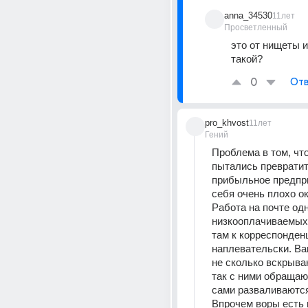
anna_34530
11лет
Просветленный
это от нищеты и
такой?
0
Отв
pro_khvost
11лет
Гений
Проблема в том, что
пытались превратить
прибыльное предпри
себя очень плохо ок
Работа на почте одн
низкооплачиваемых.
там к корреспонденц
наплевательски. Ва
не сколько вскрываю
так с ними обращают
сами разваливаются
Впрочем воры есть в