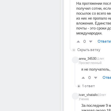
На протяжении после
получил сотни, если
посылок со всего мир
из них не пропало ни
вложения. Единстве
почты - это сроки до
международки.
0
Ответи
Скрыть ветку
anna_34530
11лет
Просветленный
я не получатель,
0
Отве
1 ответ
ivan_shatailo
10лет
Ученик
За последние 9 м
заказал около 18