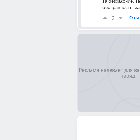
за беззаконие, за 
бесправность, за
0
Отве