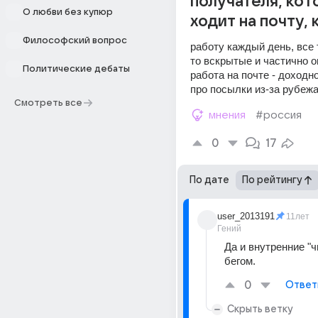
получателя, кот
О любви без купюр
ходит на почту, 
Философский вопрос
работу каждый день, все т
то вскрытые и частично 
Политические дебаты
работа на почте - доходно
про посылки из-за рубежа
Смотреть все
мнения
#россия
0
17
По дате
По рейтингу
user_2013191
11лет
Гений
Да и внутренние "ч
бегом.
0
Ответ
Скрыть ветку