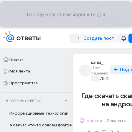
Создать пост
Главная
sania_grom_53
11лет
Подп
Моя лента
Изменено
Информационн
Пространства
Где скачать ск
В ТОПЕ НА ОТВЕТАХ
на андро
Информационные технологии
мнения
#скачать
А сейчас что-то совсем другое