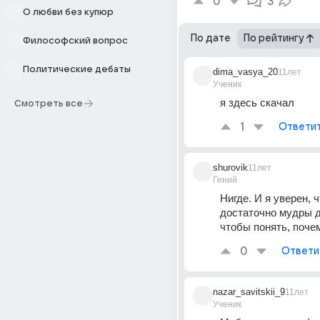
0
3
О любви без купюр
По дате
По рейтингу
Философский вопрос
Политические дебаты
dima_vasya_20
11лет
Ученик
я здесь скачал
Смотреть все
1
Ответи
shurovik
11лет
Гений
Нигде. И я уверен, ч
достаточно мудры дл
чтобы понять, почем
0
Ответи
nazar_savitskii_9
11лет
Ученик