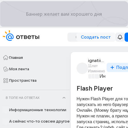
Создать пост
Главная
ignatii_ferum_1
11лет
Подп
Моя лента
Изменено
Информацио
Пространства
Flash Player
В ТОПЕ НА ОТВЕТАХ
Нужен Flash Player для то
запускать из него браузер
Онлайн. (Моему брату на
Информационные технологии
Нужен не плагин, а прило
запуска страниц, использ
А сейчас что-то совсем другое
Где скачать? (офф. сайт 