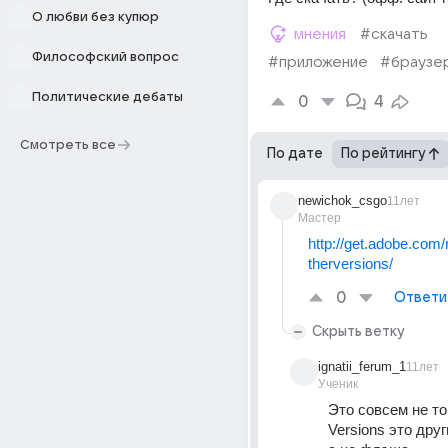
О любви без купюр
мнения
#скачать
Философский вопрос
#приложение
#браузе
Политические дебаты
0
4
Смотреть все
По дате
По рейтингу
newichok_csgo
11лет
Мастер
http://get.adobe.com/
therversions/
0
Ответи
Скрыть ветку
ignatii_ferum_1
11лет
Ученик
Это совсем не то.
Versions это друг