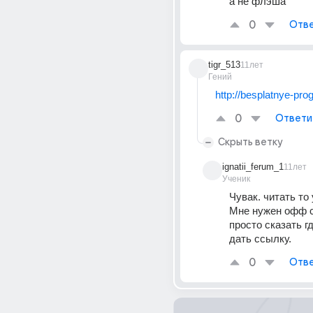
а не флэша
0
Отве
tigr_513
11лет
Гений
http://besplatnye-pr
0
Ответи
Скрыть ветку
ignatii_ferum_1
11лет
Ученик
Чувак. читать то
Мне нужен офф са
просто сказать гд
дать ссылку.
0
Отве